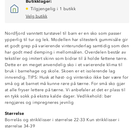
Butikklager:
Tilgjengelig i 1 butikk
Velg butikk
Nordfjord vanntett turstøvel til barn er en sko som passer
ypperlig til tur og lek. Modellen har slitesterk gummisåle gir
et godt grep på varierende vinterunderlag samtidig som den
har godt med demping i mellomsålen. Overdelen består av
tekstiler og imitert skinn som bidrar til å holde føttene tørre.
Dette er en meget anvendelig sko i et varierende klima til
bruk i barnehage og skole. Skoen er et isolerende lag
innvendig. TIPS: Husk at høst- og vintersko ikke bør være for
små og at barnet må kunne røre på tærne. For små sko gjør
at alle fryser lettere på tærne. Vi anbefaler at det er plass til
en tykk sokk på ekstra kalde dager. Vedlikehold: bør
rengjøres og impregneres jevnlig
Størrelse
Borrelås og strikklisser i størrelse 22-33 Kun strikklisser i
100% vanntette tekstiler
størrelse 34-39
Gummisåle
Isolerende