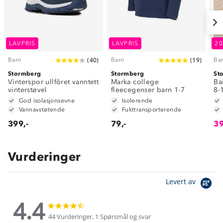
LAVPRIS
LAVPRIS
2
Barn
Barn
Ba
(
40
)
(
19
)
Stormberg
Stormberg
St
Vinterspor ullfôret vanntett
Marka college
Ba
vinterstøvel
fleecegenser barn 1-7
8-
God isolasjonsevne
Isolerende
Vannavstøtende
Fukttransporterende
399,-
79,-
39
Vurderinger
Levert av
4.4
4.4
4.4
star
star
44 Vurderinger, 1 Spørsmål og svar
rating
rating