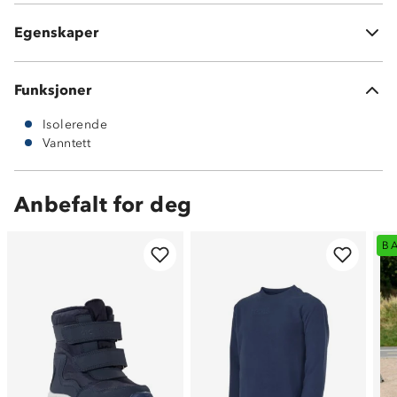
3-sesong sko (vår, høst og vinter)
Egenskaper
Tekstil og immitert skinn
Funksjoner
Isolerende
Vanntett
Anbefalt for deg
B