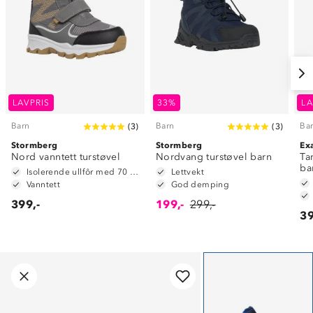
LAVPRIS
33%
LA
Barn
Barn
Ba
(
3
)
(
3
)
Stormberg
Stormberg
Ex
Nord vanntett turstøvel
Nordvang turstøvel barn
Ta
ba
Isolerende ullfôr med 70 % ull
Lettvekt
Vanntett
God demping
399,-
199,-
299,-
39