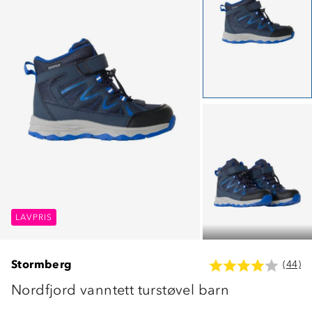
LAVPRIS
LAVPRIS
LAVPRIS
Stormberg
(44)
Nordfjord vanntett turstøvel barn