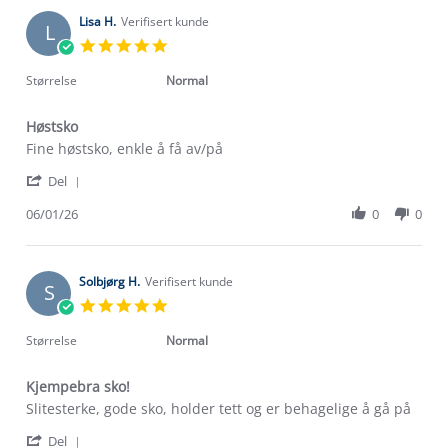
T.
2026
on
Lisa H.
Verifisert kunde
L
9
5.0
Mar
star
2026
rating
Størrelse
Normal
Høstsko
Review
review
Fine høstsko, enkle å få av/på
by
stating
'
Lisa
Høstsko
Del
Share
H.
Review
06/01/26
0
0
on
by
6
Lisa
Jan
H.
2026
on
Solbjørg H.
Verifisert kunde
S
6
5.0
Jan
star
2026
rating
Størrelse
Normal
Kjempebra sko!
Review
review
Slitesterke, gode sko, holder tett og er behagelige å gå på
by
stating
'
Solbjørg
Kjempebra
Del