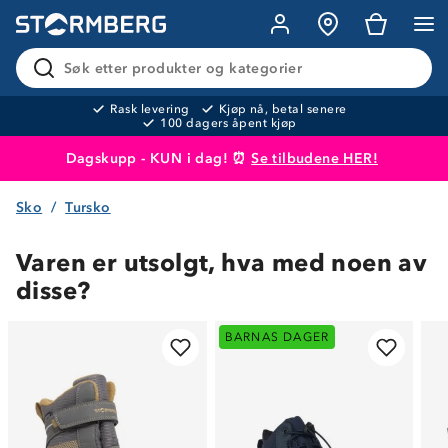
Søk etter produkter og kategorier
Rask levering
Kjøp nå, betal senere
100 dagers åpent kjøp
Dagskupp - KUN i dag! ⏰
Se tilbudene HER!
Sko
Tursko
Produktet er lagt i handlekurven
Til kassen
Varen er utsolgt, hva med noen av
disse?
BARNAS DAGER