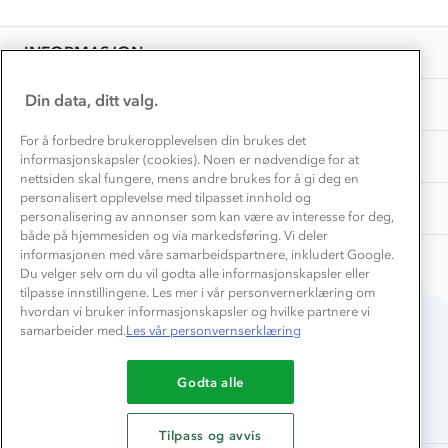
Personvern
EL-retur
Overnatte utendørs⛺
Presse
Samarbeide med oss?
INFORMASJON
Store størrelser
Storms turtips🐿️
Jobbe hos oss?
Turmat oppskrifter
Din data, ditt valg.
OM OSS
Leirskole 🥾
Beredskap
For å forbedre brukeropplevelsen din brukes det
Barnehageansatt
TIPS OG RÅD
informasjonskapsler (cookies). Noen er nødvendige for at
nettsiden skal fungere, mens andre brukes for å gi deg en
Tips til hyttetur
personalisert opplevelse med tilpasset innhold og
AKTIVITETER
personalisering av annonser som kan være av interesse for deg,
både på hjemmesiden og via markedsføring. Vi deler
informasjonen med våre samarbeidspartnere, inkludert Google.
Du velger selv om du vil godta alle informasjonskapsler eller
tilpasse innstillingene. Les mer i vår personvernerklæring om
hvordan vi bruker informasjonskapsler og hvilke partnere vi
samarbeider med.
Les vår personvernserklæring
Du betaler enkelt med
Godta alle
Tilpass og avvis