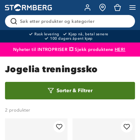
Søk etter produkter og kategorier
Rask levering
Kjøp nå, betal senere
100 dagers åpent kjøp
Nyheter til INTROPRISER 💥 Sjekk produktene
HER!
Produktet er lagt i handlekurven
Til kassen
Jogelia treningssko
Sorter
Sorter
&
Filtrer
etter
2
produkter