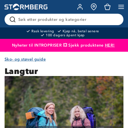
Søk etter produkter og kategorier
Rask levering
Kjøp nå, betal senere
100 dagers åpent kjøp
Nyheter til INTROPRISER 💥 Sjekk produktene
HER!
Sko- og støvel guide
Produktet er lagt i handlekurven
Til kassen
Langtur