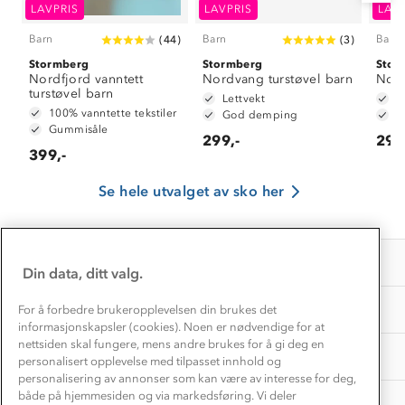
Klima og miljø
LAVPRIS
LAVPRIS
LAV
Trelagsprinsippet barn
Kundeservice
Etisk handel
Barn
Barn
Barn
(
44
)
(
3
)
Alt du trenger til Norgesferien
Kontakt oss
Stormberg
Stormberg
Stor
Dyreetikk
Nordfjord vanntett
Nordvang turstøvel barn
Nord
Dette trenger du til barnehagen
turstøvel barn
Konkurransevinnere
Lettvekt
L
1% til samfunnet
100% vanntette tekstiler
God demping
G
Gravidklær
Gummisåle
Kundeklubb
299,-
299
Inkludering
399,-
Hvordan velge riktig turtøy?
Norgesferie 🇳🇴
Våre butikker
Materialer
Se hele utvalget av sko her
Vask og vedlikehold
Få turinspirasjon og tips her⛰
Bedrift, barnehage og SFO
Personvern
EL-retur
Overnatte utendørs⛺
Presse
Samarbeide med oss?
INFORMASJON
Store størrelser
Din data, ditt valg.
Storms turtips🐿️
Jobbe hos oss?
Turmat oppskrifter
OM OSS
For å forbedre brukeropplevelsen din brukes det
Leirskole 🥾
informasjonskapsler (cookies). Noen er nødvendige for at
Beredskap
nettsiden skal fungere, mens andre brukes for å gi deg en
Barnehageansatt
TIPS OG RÅD
personalisert opplevelse med tilpasset innhold og
personalisering av annonser som kan være av interesse for deg,
Tips til hyttetur
både på hjemmesiden og via markedsføring. Vi deler
AKTIVITETER