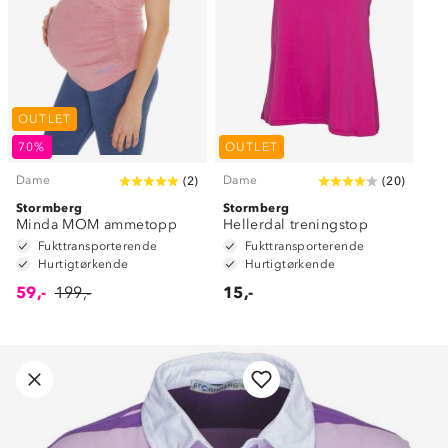
OUTLET
70%
OUTLET
Dame
Dame
(
2
)
(
20
)
Stormberg
Stormberg
Minda MOM ammetopp
Hellerdal treningstop
Fukttransporterende
Fukttransporterende
Hurtigtørkende
Hurtigtørkende
59,-
199,-
15,-