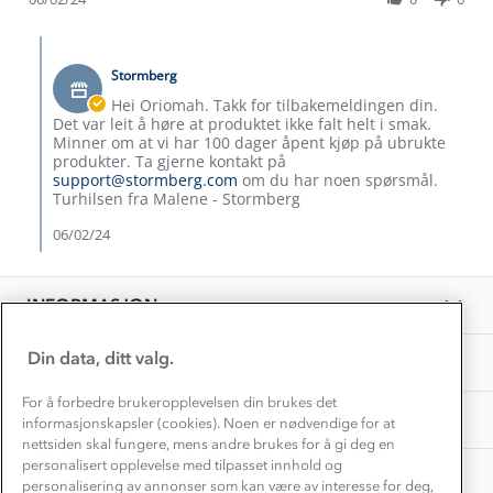
6
Trelagsprinsippet barn
by
Feb
Kundeservice
Etisk handel
Oriomah
2024
Comments
Alt du trenger til Norgesferien
O.
by
Kontakt oss
on
Stormberg
Dyreetikk
Butikkeier
Dette trenger du til barnehagen
6
on
Hei Oriomah. Takk for tilbakemeldingen din.
Konkurransevinnere
Feb
Review
1% til samfunnet
Det var leit å høre at produktet ikke falt helt i smak.
2024
Gravidklær
by
Minner om at vi har 100 dager åpent kjøp på ubrukte
Kundeklubb
Oriomah
produkter. Ta gjerne kontakt på
Inkludering
O.
Hvordan velge riktig turtøy?
support@stormberg.com
om du har noen spørsmål.
Norgesferie 🇳🇴
on
Våre butikker
Turhilsen fra Malene - Stormberg
Materialer
6
Vask og vedlikehold
Feb
06/02/24
Få turinspirasjon og tips her⛰
Bedrift, barnehage og SFO
2024
Personvern
EL-retur
Overnatte utendørs⛺
Presse
Samarbeide med oss?
INFORMASJON
Store størrelser
Storms turtips🐿️
Jobbe hos oss?
Turmat oppskrifter
Din data, ditt valg.
OM OSS
Leirskole 🥾
Beredskap
For å forbedre brukeropplevelsen din brukes det
Barnehageansatt
TIPS OG RÅD
informasjonskapsler (cookies). Noen er nødvendige for at
nettsiden skal fungere, mens andre brukes for å gi deg en
Tips til hyttetur
personalisert opplevelse med tilpasset innhold og
AKTIVITETER
personalisering av annonser som kan være av interesse for deg,