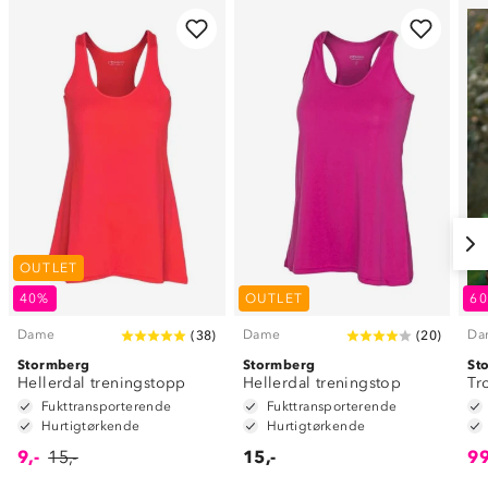
OUTLET
40%
OUTLET
6
Dame
Dame
Da
(
38
)
(
20
)
Stormberg
Stormberg
St
Hellerdal treningstopp
Hellerdal treningstop
Tr
Fukttransporterende
Fukttransporterende
Hurtigtørkende
Hurtigtørkende
9,-
15,-
15,-
99