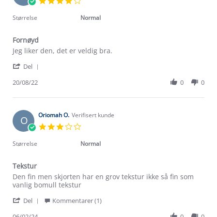
4.0
star
rating
Størrelse
Normal
Fornøyd
Review
review
Jeg liker den, det er veldig bra.
by
stating
'
Martha
Fornøyd
Del
Share
C.
Review
20/08/22
0
0
on
by
20
Martha
Aug
C.
2022
on
Oriomah O.
Verifisert kunde
O
20
3.0
Aug
star
2022
rating
Størrelse
Normal
Tekstur
Om Stormberg
Review
review
Den fin men skjorten har en grov tekstur ikke så fin som
by
stating
vanlig bomull tekstur
Oriomah
Tekstur
Verdigrunnlag
'
O.
Del
Kommentarer (1)
Share
on
Klima og miljø
Review
06/02/24
0
0