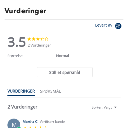
Vurderinger
Levert av
3.5
3.5
3.5
star
star
2 Vurderinger
rating
rating
Størrelse
Normal
Still et spørsmål
VURDERINGER
SPØRSMÅL
2 Vurderinger
Sorter:
Valgt
Martha C.
Verifisert kunde
M