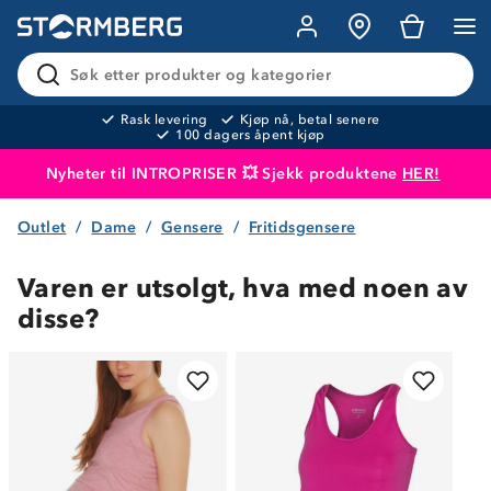
Søk etter produkter og kategorier
Rask levering
Kjøp nå, betal senere
100 dagers åpent kjøp
Nyheter til INTROPRISER 💥 Sjekk produktene
HER!
Outlet
Dame
Gensere
Fritidsgensere
Produktet er lagt i handlekurven
Til kassen
Varen er utsolgt, hva med noen av
disse?