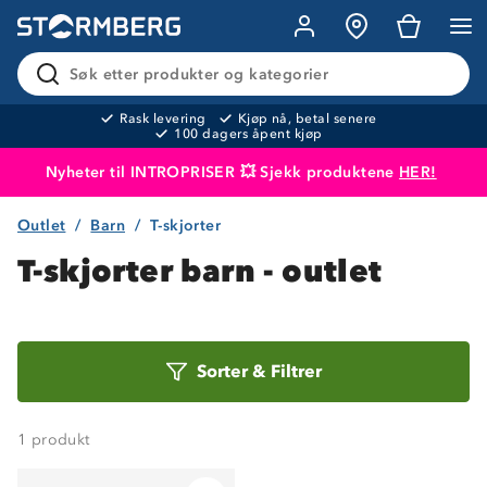
Søk etter produkter og kategorier
Rask levering
Kjøp nå, betal senere
100 dagers åpent kjøp
Nyheter til INTROPRISER 💥 Sjekk produktene
HER!
Outlet
Barn
T-skjorter
Produktet er lagt i handlekurven
Til kassen
T-skjorter barn - outlet
Sorter
Sorter
&
Filtrer
etter
1
produkt