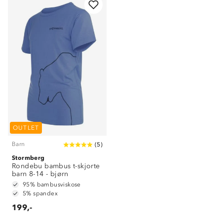
OUTLET
Barn
(
5
)
Stormberg
Om Stormberg
Rondebu bambus t-skjorte
barn 8-14 - bjørn
Verdigrunnlag
95% bambusviskose
5% spandex
Klima og miljø
199,-
Trelagsprinsippet barn
Kundeservice