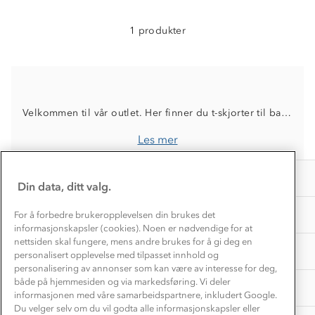
Etisk handel
Alt du trenger til Norgesferien
Kontakt oss
1 produkter
Dyreetikk
Dette trenger du til barnehagen
Konkurransevinnere
1% til samfunnet
Gravidklær
Kundeklubb
Inkludering
Hvordan velge riktig turtøy?
Norgesferie 🇳🇴
Våre butikker
Velkommen til vår outlet. Her finner du t-skjorter til barn til familievennlige priser. Dette er produkter som er et utgående sortiment, og som ikke kommer tilbake på lager
Materialer
Vask og vedlikehold
Få turinspirasjon og tips her⛰
Bedrift, barnehage og SFO
Les mer
Personvern
EL-retur
Overnatte utendørs⛺
Presse
Samarbeide med oss?
INFORMASJON
Store størrelser
Din data, ditt valg.
Storms turtips🐿️
Jobbe hos oss?
Turmat oppskrifter
OM OSS
For å forbedre brukeropplevelsen din brukes det
Leirskole 🥾
informasjonskapsler (cookies). Noen er nødvendige for at
Beredskap
nettsiden skal fungere, mens andre brukes for å gi deg en
Barnehageansatt
TIPS OG RÅD
personalisert opplevelse med tilpasset innhold og
personalisering av annonser som kan være av interesse for deg,
Tips til hyttetur
både på hjemmesiden og via markedsføring. Vi deler
AKTIVITETER
informasjonen med våre samarbeidspartnere, inkludert Google.
Du velger selv om du vil godta alle informasjonskapsler eller