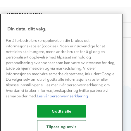
Personvern
EL-retur
Overnatte utendørs⛺
Presse
Samarbeide med oss?
INFORMASJON
Store størrelser
Storms turtips🐿️
Jobbe hos oss?
Turmat oppskrifter
Din data, ditt valg.
OM OSS
Leirskole 🥾
Beredskap
For å forbedre brukeropplevelsen din brukes det
Barnehageansatt
TIPS OG RÅD
informasjonskapsler (cookies). Noen er nødvendige for at
nettsiden skal fungere, mens andre brukes for å gi deg en
Tips til hyttetur
personalisert opplevelse med tilpasset innhold og
AKTIVITETER
personalisering av annonser som kan være av interesse for deg,
både på hjemmesiden og via markedsføring. Vi deler
informasjonen med våre samarbeidspartnere, inkludert Google.
Du velger selv om du vil godta alle informasjonskapsler eller
tilpasse innstillingene. Les mer i vår personvernerklæring om
hvordan vi bruker informasjonskapsler og hvilke partnere vi
samarbeider med.
Les vår personvernserklæring
Du betaler enkelt med
Godta alle
Tilpass og avvis