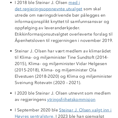
I 2018 ble Steinar J. Olsen
med i
det regjeringsoppnevnte utvalget
som skal
utrede om næringsdrivende bør pålegges en
informasjonsplikt knyttet til samfunnsansvar og
oppfølging av leverandørkjeder.
Etikkinformasjonsutvalgtet overleverte forslag til
Åpenhetsloven til regjerningen i november 2019.
Steinar J. Olsen har vært medlem av klimarådet
til Klima- og miljøminister Tine Sundtoft (2014-
2015), Klima- og miljøminister Vidar Helgesen
(2015-2018), Klima- og miljøminister Ola
Elvestuen (2018-2020) og Klima og miljøminister
Sveinung Rotevatn (2020 – 2021).
I 2020 ble Steinar J. Olsen utnevnt som medlem
av regjeringens
ytringsfrihetskommisjon
I September 2020 ble
Steinar J. Olsen valgt inn i
Høyres sentralstyre.
I 2023 ble han gjenvalgt