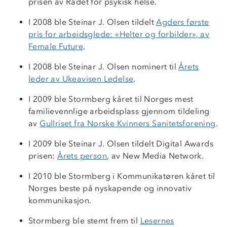
prisen av Rådet for psykisk helse.
I 2008 ble Steinar J. Olsen tildelt
Agders første
pris for arbeidsglede: «Helter og forbilder», av
Female Future
.
I 2008 ble Steinar J. Olsen nominert til
Årets
leder av Ukeavisen Ledelse
.
I 2009 ble Stormberg kåret til Norges mest
familievennlige arbeidsplass gjennom tildeling
av
Gullriset fra Norske Kvinners Sanitetsforening
.
I 2009 ble Steinar J. Olsen tildelt Digital Awards
prisen:
Årets person
, av New Media Network.
I 2010 ble Stormberg i Kommunikatøren kåret til
Norges beste på nyskapende og innovativ
kommunikasjon.
Stormberg ble stemt frem til
Lesernes