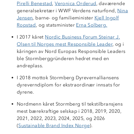
Pirelli Benestad
,
Veronica Orderud
, daværende
generalsekretær i WWF Verdens naturfond,
Nina
Jensen
, barne- og familieminister
Kjell Ingolf
Ropstad
, og statsminister
Erna Solberg.
I 2017 kåret
Nordic Business Forum
Steinar J.
Olsen til Norges mest Responsible Leader
, og i
kåringen av Nord Europas Responsible Leaders
ble Stormberggründeren hedret med en
andreplass.
I 2018 mottok Stormberg Dyrevernalliansens
dyreverndiplom for ekstraordinær innsats for
dyrene.
Nordmenn kåret Stormberg til tekstilbransjens
Om Stormberg
mest bærekraftige selskap i 2018, 2019, 2020,
Verdigrunnlag
2021, 2022, 2023, 2024, 2025, og 2026
(
Sustainable Brand Index Norge
).
Klima og miljø
Trelagsprinsippet barn