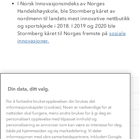
I Norsk Innovasjonsindeks av Norges
Kundeservice
Etisk handel
Handelshøyskole, ble Stormberg kåret av
Alt du trenger til Norgesferien
Kontakt oss
nordmenn til landets mest innovative nettbutikk
Dyreetikk
Dette trenger du til barnehagen
og sportskjede i 2018. I 2019 og 2020 ble
Konkurransevinnere
1% til samfunnet
Stormberg kåret til Norges fremste på
sosiale
Gravidklær
innovasjoner.
Kundeklubb
Inkludering
Hvordan velge riktig turtøy?
Norgesferie 🇳🇴
Våre butikker
Materialer
Vask og vedlikehold
Få turinspirasjon og tips her⛰
Bedrift, barnehage og SFO
Personvern
EL-retur
Overnatte utendørs⛺
Presse
Samarbeide med oss?
INFORMASJON
Store størrelser
Din data, ditt valg.
Storms turtips🐿️
Jobbe hos oss?
Turmat oppskrifter
OM OSS
For å forbedre brukeropplevelsen din brukes det
Leirskole 🥾
informasjonskapsler (cookies). Noen er nødvendige for at
Beredskap
nettsiden skal fungere, mens andre brukes for å gi deg en
Barnehageansatt
TIPS OG RÅD
personalisert opplevelse med tilpasset innhold og
personalisering av annonser som kan være av interesse for deg,
Tips til hyttetur
både på hjemmesiden og via markedsføring. Vi deler
AKTIVITETER
informasjonen med våre samarbeidspartnere, inkludert Google.