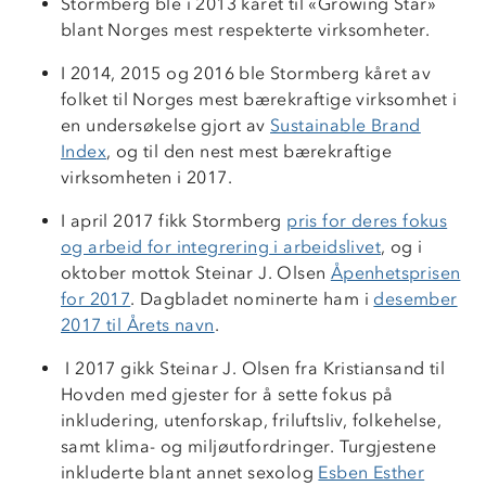
Stormberg ble i 2013 kåret til «Growing Star»
blant Norges mest respekterte virksomheter.
I 2014, 2015 og 2016 ble Stormberg kåret av
folket til Norges mest bærekraftige virksomhet i
en undersøkelse gjort av
Sustainable Brand
Index
, og til den nest mest bærekraftige
virksomheten i 2017.
I april 2017 fikk Stormberg
pris for deres fokus
og arbeid for integrering i arbeidslivet
, og i
oktober mottok Steinar J. Olsen
Åpenhetsprisen
for 2017
. Dagbladet nominerte ham i
desember
2017 til Årets navn
.
I 2017 gikk Steinar J. Olsen fra Kristiansand til
Hovden med gjester for å sette fokus på
inkludering, utenforskap, friluftsliv, folkehelse,
samt klima- og miljøutfordringer. Turgjestene
inkluderte blant annet sexolog
Esben Esther