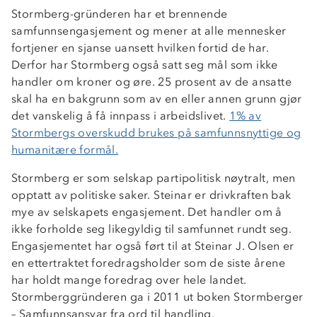
Stormberg-gründeren har et brennende
samfunnsengasjement og mener at alle mennesker
fortjener en sjanse uansett hvilken fortid de har.
Derfor har Stormberg også satt seg mål som ikke
handler om kroner og øre. 25 prosent av de ansatte
skal ha en bakgrunn som av en eller annen grunn gjør
det vanskelig å få innpass i arbeidslivet.
1% av
Stormbergs overskudd brukes på samfunnsnyttige og
humanitære formål.
Stormberg er som selskap partipolitisk nøytralt, men
opptatt av politiske saker. Steinar er drivkraften bak
mye av selskapets engasjement. Det handler om å
ikke forholde seg likegyldig til samfunnet rundt seg.
Engasjementet har også ført til at Steinar J. Olsen er
en ettertraktet foredragsholder som de siste årene
har holdt mange foredrag over hele landet.
Stormberggründeren ga i 2011 ut boken Stormberger
– Samfunnsansvar fra ord til handling.