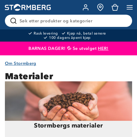
Søk etter produkter og kategorier
Rask levering
Kjøp nå, betal senere
100 dagers åpent kjøp
BARNAS DAGER! 💦 Se utvalget
HER!
Om Stormberg
Produktet er lagt i handlekurven
Til kassen
Materialer
Stormbergs materialer