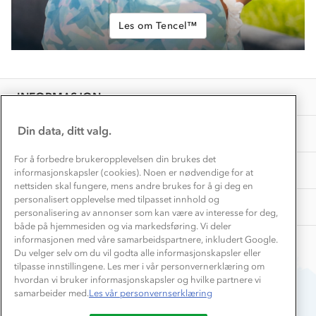
Inkludering
Hvordan velge riktig turtøy?
Norgesferie 🇳🇴
Les om Tencel™
Våre butikker
Materialer
Vask og vedlikehold
Få turinspirasjon og tips her⛰
Bedrift, barnehage og SFO
Personvern
EL-retur
Overnatte utendørs⛺
Presse
Samarbeide med oss?
INFORMASJON
Store størrelser
Storms turtips🐿️
Jobbe hos oss?
Turmat oppskrifter
Din data, ditt valg.
OM OSS
Leirskole 🥾
Beredskap
For å forbedre brukeropplevelsen din brukes det
Barnehageansatt
TIPS OG RÅD
informasjonskapsler (cookies). Noen er nødvendige for at
nettsiden skal fungere, mens andre brukes for å gi deg en
Tips til hyttetur
personalisert opplevelse med tilpasset innhold og
AKTIVITETER
personalisering av annonser som kan være av interesse for deg,
både på hjemmesiden og via markedsføring. Vi deler
informasjonen med våre samarbeidspartnere, inkludert Google.
Du velger selv om du vil godta alle informasjonskapsler eller
tilpasse innstillingene. Les mer i vår personvernerklæring om
hvordan vi bruker informasjonskapsler og hvilke partnere vi
samarbeider med.
Les vår personvernserklæring