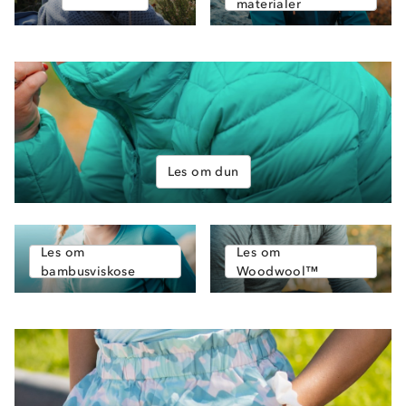
materialer
Les om dun
Om Stormberg
Verdigrunnlag
Les om
Les om
Klima og miljø
bambusviskose
Woodwool™
Trelagsprinsippet barn
Kundeservice
Etisk handel
Alt du trenger til Norgesferien
Kontakt oss
Dyreetikk
Dette trenger du til barnehagen
Konkurransevinnere
1% til samfunnet
Gravidklær
Kundeklubb