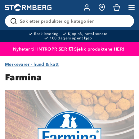
Søk etter produkter og kategorier
Rask levering
Kjøp nå, betal senere
100 dagers åpent kjøp
Nyheter til INTROPRISER 💥 Sjekk produktene
HER!
Merkevarer - hund & katt
Produktet er lagt i handlekurven
Til kassen
Farmina
Om Stormberg