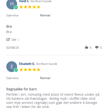
Heidi S.
Verifisert kunde
H
5.0
star
rating
Størrelse
Normal
Bra
Review
review
Bra
by
stating
'
Heidi
Bra
Del
Share
S.
Review
02/08/25
0
0
on
Om Stormberg
by
2
Heidi
Aug
Verdigrunnlag
S.
2025
on
Elisabeth G.
Verifisert kunde
E
Klima og miljø
2
5.0
Trelagsprinsippet barn
Aug
star
Kundeservice
2025
Etisk handel
rating
Størrelse
Normal
Alt du trenger til Norgesferien
Kontakt oss
Dyreetikk
Regnjakke for barn
Dette trenger du til barnehagen
Konkurransevinnere
Review
review
Perfekt i strl, romselig med plass til event fleece under på
1% til samfunnet
by
stating
litt kaldere vår/høstdager. Veldig myk i stoffet (ikke stivt
Gravidklær
Elisabeth
Regnjakke
som mye annent regntøy) som gjør det enklere å bevege
Kundeklubb
Inkludering
G.
for
seg fritt i leken for de små.