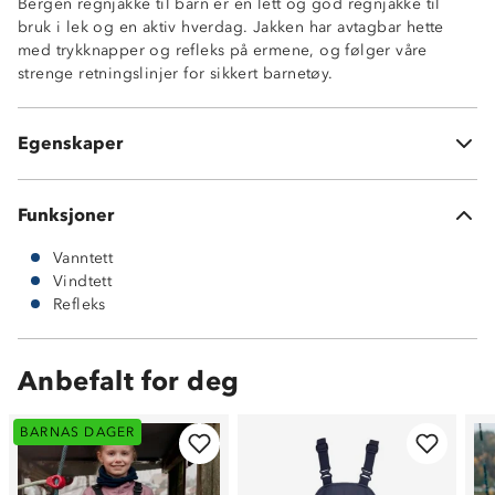
Bergen regnjakke til barn er en lett og god regnjakke til
Avtagbar hette med trykknapper
bruk i lek og en aktiv hverdag. Jakken har avtagbar hette
Stormklaff foran glidelås i front
med trykknapper og refleks på ermene, og følger våre
Refleksdetaljer på ermene
strenge retningslinjer for sikkert barnetøy.
Sveisede sømmer
Materiale: Polyuretan (PU)
Innside i 100 % resirkulert polyester
Egenskaper
Jakken har ingen lommer
Funksjoner
Vanntett
Vindtett
Refleks
Anbefalt for deg
BARNAS DAGER