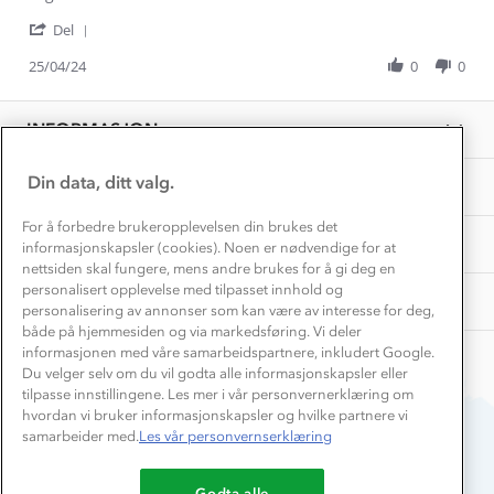
Hvordan velge riktig turtøy?
on
barn
Norgesferie 🇳🇴
Våre butikker
'
25
Del
Materialer
Share
Vask og vedlikehold
Apr
Få turinspirasjon og tips her⛰
Bedrift, barnehage og SFO
Review
25/04/24
0
0
2024
Personvern
by
EL-retur
Elisabeth
Overnatte utendørs⛺
Presse
G.
Samarbeide med oss?
INFORMASJON
Store størrelser
on
Storms turtips🐿️
25
Jobbe hos oss?
Apr
Turmat oppskrifter
Din data, ditt valg.
OM OSS
Leirskole 🥾
2024
Beredskap
For å forbedre brukeropplevelsen din brukes det
Barnehageansatt
TIPS OG RÅD
informasjonskapsler (cookies). Noen er nødvendige for at
nettsiden skal fungere, mens andre brukes for å gi deg en
Tips til hyttetur
personalisert opplevelse med tilpasset innhold og
AKTIVITETER
personalisering av annonser som kan være av interesse for deg,
både på hjemmesiden og via markedsføring. Vi deler
informasjonen med våre samarbeidspartnere, inkludert Google.
Du velger selv om du vil godta alle informasjonskapsler eller
tilpasse innstillingene. Les mer i vår personvernerklæring om
hvordan vi bruker informasjonskapsler og hvilke partnere vi
samarbeider med.
Les vår personvernserklæring
Du betaler enkelt med
Godta alle