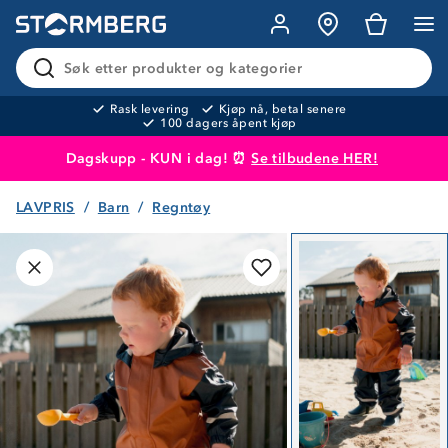
Søk etter produkter og kategorier
Rask levering
Kjøp nå, betal senere
100 dagers åpent kjøp
Dagskupp - KUN i dag! ⏰
Se tilbudene HER!
LAVPRIS
Barn
Regntøy
Produktet er lagt i handlekurven
Til kassen