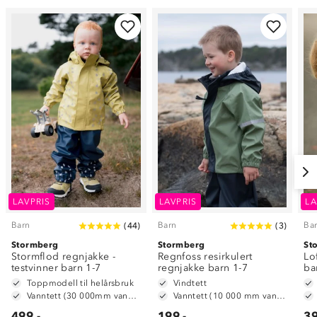
LAVPRIS
LAVPRIS
LA
Barn
Barn
Ba
(
44
)
(
3
)
Stormberg
Stormberg
St
Stormflod regnjakke -
Regnfoss resirkulert
Lo
testvinner barn 1-7
regnjakke barn 1-7
ba
Toppmodell til helårsbruk
Vindtett
Vanntett (30 000mm vannsøyle)
Vanntett (10 000 mm vannsøyle)
499,-
199,-
39