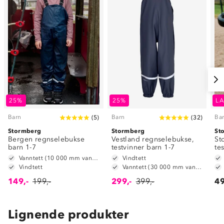
25%
25%
LA
Barn
Barn
Ba
(
5
)
(
32
)
Stormberg
Stormberg
St
Bergen regnselebukse
Vestland regnselebukse,
St
barn 1-7
testvinner barn 1-7
te
Vanntett (10 000 mm vannsøyle)
Vindtett
Vindtett
Vanntett (30 000 mm vannsøyle)
149,-
199,-
299,-
399,-
49
Lignende produkter