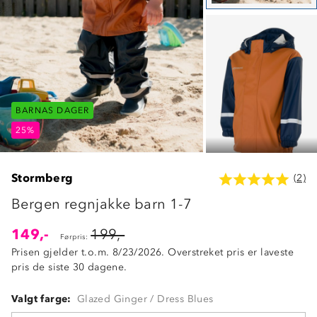
BARNAS DAGER
BARNAS DAGER
BARNAS DAGER
25%
25%
25%
Stormberg
(2)
Bergen regnjakke barn 1-7
149,-
199,-
Førpris:
Prisen gjelder t.o.m. 8/23/2026. Overstreket pris er laveste
pris de siste 30 dagene.
Valgt farge:
Glazed Ginger / Dress Blues