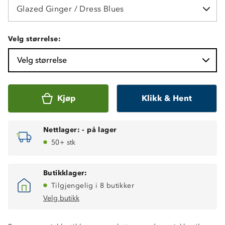
Glazed Ginger / Dress Blues
Velg størrelse:
Velg størrelse
Kjøp
Klikk & Hent
Nettlager:
-
på lager
50+ stk
Butikklager:
Tilgjengelig i 8 butikker
Velg butikk
Vanntett (10 000 mm vannsøyle)
Vindtett