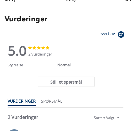
Vurderinger
Levert av
5.0
5.0
5.0
star
star
2 Vurderinger
rating
rating
Størrelse
Normal
Still et spørsmål
VURDERINGER
SPØRSMÅL
2 Vurderinger
Sorter:
Valgt