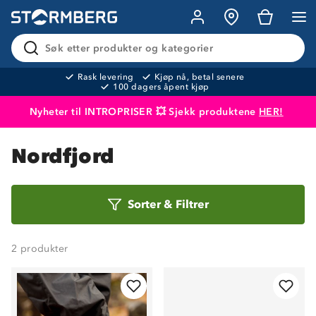
Søk etter produkter og kategorier
Rask levering
Kjøp nå, betal senere
100 dagers åpent kjøp
Nyheter til INTROPRISER 💥 Sjekk produktene
HER!
Produktet er lagt i handlekurven
Til kassen
Nordfjord
Sorter
Sorter
&
Filtrer
etter
2
produkter