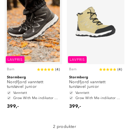
Om Stormberg
Verdigrunnlag
LAVPRIS
LAVPRIS
Klima og miljø
Trelagsprinsippet barn
Barn
Barn
(
4
)
(
4
)
Kundeservice
Stormberg
Etisk handel
Stormberg
Alt du trenger til Norgesferien
Nordfjord vanntett
Nordfjord vanntett
Kontakt oss
turstøvel junior
turstøvel junior
Dyreetikk
Dette trenger du til barnehagen
Vanntett
Vanntett
Konkurransevinnere
Grow With Me-indikator på innersåle
Grow With Me-indikator på innersåle
1% til samfunnet
Gravidklær
399,-
399,-
Kundeklubb
Inkludering
Hvordan velge riktig turtøy?
Norgesferie 🇳🇴
Våre butikker
Materialer
2 produkter
Vask og vedlikehold