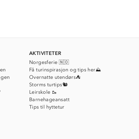
AKTIVITETER
Norgesferie 🇳🇴
ien
Få turinspirasjon og tips her⛰
agen
Overnatte utendørs⛺
Storms turtips🐿️
?
Leirskole 🥾
Barnehageansatt
Tips til hyttetur