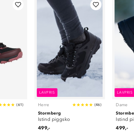
Sko
(
4
)
LAVPRIS
LAVPRIS
Herre
Dame
(
61
)
(
46
)
Stormberg
Stormbe
Istind piggsko
Istind 
499,-
499,-