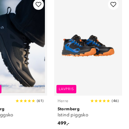
LAVPRIS
Herre
(
61
)
(
46
)
rg
Stormberg
piggsko
Istind piggsko
499,-