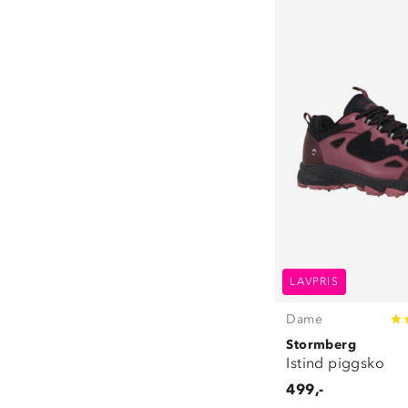
39
(
1
)
41
(
2
)
42
(
2
)
43
(
2
)
44
(
1
)
45
(
1
)
46
(
1
)
LAVPRIS
Dame
Stormberg
Istind piggsko
499,-