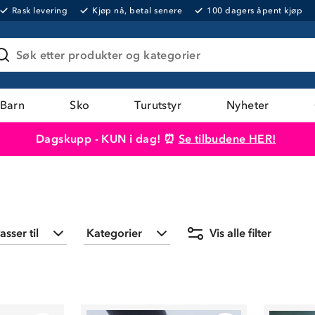
Rask levering
Kjøp nå, betal senere
100 dagers åpent kjøp
Søk etter produkter og kategorier
Barn
Sko
Turutstyr
Nyheter
Dagskupp - KUN i dag! ⏰
Se tilbudene HER!
Produktet er lagt i handlekurven
Til kassen
asser til
Kategorier
Vis alle filter
Dame
(
2
)
Dame
(
2
)
Herre
(
2
)
Herre
(
2
)
Piggsko
(
4
)