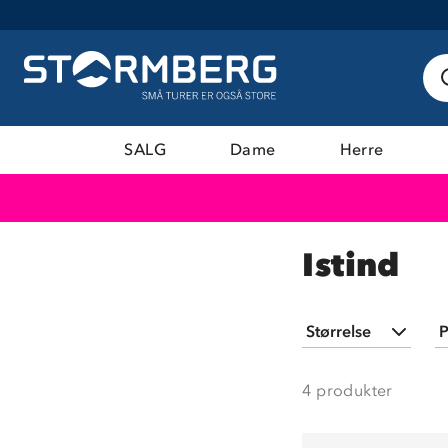
SALG
Dame
Herre
Istind
Størrelse
P
36
(
2
)
4
produkter
37
(
1
)
38
(
1
)