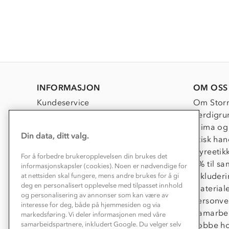
INFORMASJON
OM OSS
Kundeservice
Om Stor
Kontakt oss
Verdigru
Konkurransevinnere
Klima og
Din data, ditt valg.
Kundeklubb
Etisk han
Våre butikker
Dyreetik
For å forbedre brukeropplevelsen din brukes det
Bedrift, barnehage og SFO
1% til s
informasjonskapsler (cookies). Noen er nødvendige for
Presse
Inkluder
at nettsiden skal fungere, mens andre brukes for å gi
deg en personalisert opplevelse med tilpasset innhold
Material
og personalisering av annonser som kan være av
Personve
interesse for deg, både på hjemmesiden og via
Samarbe
markedsføring. Vi deler informasjonen med våre
Jobbe ho
samarbeidspartnere, inkludert Google. Du velger selv