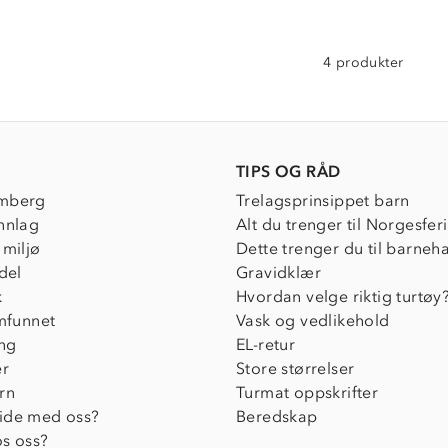
4 produkter
TIPS OG RÅD
mberg
Trelagsprinsippet barn
nnlag
Alt du trenger til Norgesfer
 miljø
Dette trenger du til barneh
del
Gravidklær
k
Hvordan velge riktig turtøy
amfunnet
Vask og vedlikehold
ing
EL-retur
er
Store størrelser
rn
Turmat oppskrifter
ide med oss?
Beredskap
s oss?