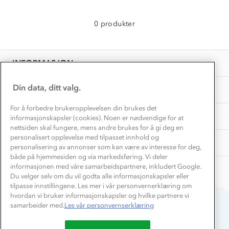
Hvordan velge riktig turtøy?
Norgesferie 🇳🇴
Våre butikker
Materialer
0 produkter
Vask og vedlikehold
Få turinspirasjon og tips her⛰
Bedrift, barnehage og SFO
Personvern
EL-retur
Overnatte utendørs⛺
Presse
Samarbeide med oss?
INFORMASJON
Store størrelser
Storms turtips🐿️
Jobbe hos oss?
Turmat oppskrifter
Din data, ditt valg.
OM OSS
Leirskole 🥾
Beredskap
For å forbedre brukeropplevelsen din brukes det
Barnehageansatt
TIPS OG RÅD
informasjonskapsler (cookies). Noen er nødvendige for at
nettsiden skal fungere, mens andre brukes for å gi deg en
Tips til hyttetur
personalisert opplevelse med tilpasset innhold og
AKTIVITETER
personalisering av annonser som kan være av interesse for deg,
både på hjemmesiden og via markedsføring. Vi deler
informasjonen med våre samarbeidspartnere, inkludert Google.
Du velger selv om du vil godta alle informasjonskapsler eller
tilpasse innstillingene. Les mer i vår personvernerklæring om
hvordan vi bruker informasjonskapsler og hvilke partnere vi
samarbeider med.
Les vår personvernserklæring
Du betaler enkelt med