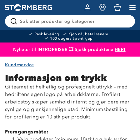
Søk etter produkter og kategorier
Rask levering
Kjøp nå, betal senere
100 dagers åpent kjøp
Nyheter til INTROPRISER 💥 Sjekk produktene
HER!
Kundeservice
Produktet er lagt i handlekurven
Til kassen
Informasjon om trykk
Gi teamet et helhetlig og profesjonelt uttrykk – med
bedriftens egen logo på arbeidsklærne. Profilert
arbeidstøy skaper samhold internt og gjør dere mer
synlige og gjenkjennelige utad. Minimumsbestilling
for profilering er 10 stk per produkt.
Fremgangsmåte:
Velg produkter (minimum 10stk) og huk av for