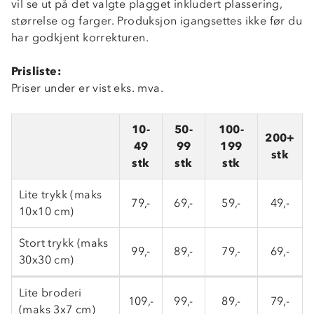
vil se ut på det valgte plagget inkludert plassering,
størrelse og farger. Produksjon igangsettes ikke før du
har godkjent korrekturen.
Prisliste:
Priser under er vist eks. mva.
10-
50-
100-
200+
49
99
199
stk
stk
stk
stk
Lite trykk (maks
79,-
69,-
59,-
49,-
10x10 cm)
Stort trykk (maks
99,-
89,-
79,-
69,-
30x30 cm)
Lite broderi
109,-
99,-
89,-
79,-
(maks 3x7 cm)