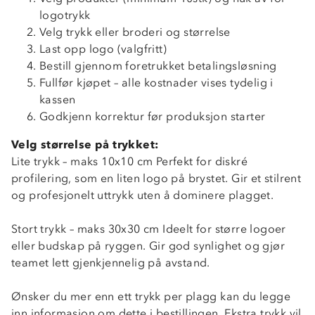
logotrykk
Velg trykk eller broderi og størrelse
Last opp logo (valgfritt)
Bestill gjennom foretrukket betalingsløsning
Fullfør kjøpet – alle kostnader vises tydelig i
kassen
Godkjenn korrektur før produksjon starter
Velg størrelse på trykket:
Lite trykk – maks 10x10 cm Perfekt for diskré
profilering, som en liten logo på brystet. Gir et stilrent
og profesjonelt uttrykk uten å dominere plagget.
Stort trykk – maks 30x30 cm Ideelt for større logoer
eller budskap på ryggen. Gir god synlighet og gjør
teamet lett gjenkjennelig på avstand.
Ønsker du mer enn ett trykk per plagg kan du legge
inn informasjon om dette i bestillingen. Ekstra trykk vil