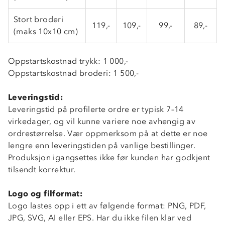
Stort broderi
119,-
109,-
99,-
89,-
(maks 10x10 cm)
Oppstartskostnad trykk: 1 000,-
Oppstartskostnad broderi: 1 500,-
Leveringstid:
Leveringstid på profilerte ordre er typisk 7–14
virkedager, og vil kunne variere noe avhengig av
ordrestørrelse. Vær oppmerksom på at dette er noe
lengre enn leveringstiden på vanlige bestillinger.
Produksjon igangsettes ikke før kunden har godkjent
Om Stormberg
tilsendt korrektur.
Verdigrunnlag
Logo og filformat:
Klima og miljø
Trelagsprinsippet barn
Logo lastes opp i ett av følgende format: PNG, PDF,
Kundeservice
JPG, SVG, AI eller EPS. Har du ikke filen klar ved
Etisk handel
Alt du trenger til Norgesferien