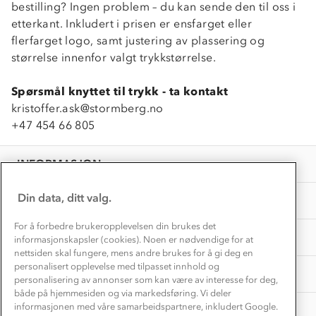
bestilling? Ingen problem – du kan sende den til oss i
Kontakt oss
Dyreetikk
etterkant. Inkludert i prisen er ensfarget eller
Dette trenger du til barnehagen
Konkurransevinnere
flerfarget logo, samt justering av plassering og
1% til samfunnet
Gravidklær
størrelse innenfor valgt trykkstørrelse.
Kundeklubb
Inkludering
Hvordan velge riktig turtøy?
Spørsmål knyttet til trykk - ta kontakt
Norgesferie 🇳🇴
Våre butikker
Materialer
kristoffer.ask@stormberg.no
Vask og vedlikehold
Få turinspirasjon og tips her⛰
Bedrift, barnehage og SFO
+47 454 66 805
Personvern
EL-retur
Overnatte utendørs⛺
Presse
Samarbeide med oss?
INFORMASJON
Store størrelser
Storms turtips🐿️
Jobbe hos oss?
Turmat oppskrifter
Din data, ditt valg.
OM OSS
Leirskole 🥾
Beredskap
For å forbedre brukeropplevelsen din brukes det
Barnehageansatt
TIPS OG RÅD
informasjonskapsler (cookies). Noen er nødvendige for at
nettsiden skal fungere, mens andre brukes for å gi deg en
Tips til hyttetur
personalisert opplevelse med tilpasset innhold og
AKTIVITETER
personalisering av annonser som kan være av interesse for deg,
både på hjemmesiden og via markedsføring. Vi deler
informasjonen med våre samarbeidspartnere, inkludert Google.