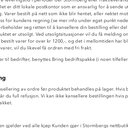
Det er ditt lokale postkontor som er ansvarlig for å sende u
 Varer bestilt på nett som ikke blir hentet, eller nektet motta
 oss for kundens regning (se mer info under eget punkt nede
beholder seg retten til å kansellere din bestilling eller de
tet er utsolgt. Ved utsolgtsituasjoner vil du få melding om
 bestilt varer for over kr 1200,-, og det i mellomtiden har bli
 varer, vil du likevel få ordren med fri frakt.
r til bedrifter, benyttes Bring bedriftspakke (i noen tilfelle
ing
sellering av ordre før produktet behandles på lager. Hvis b
får du full refusjon. Vi kan ikke kansellere bestillingen hvis
akket.
en gjelder ved alle kjøp Kunden gjør i Stormbergs nettbuti