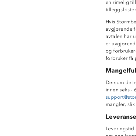
en rimelig ti
tilleggsfrist
Hvis Stormber
avgjørende fo
avtalen har u
er avgjørende
og forbruker
forbruker få 
Mangelful
Dersom det e
innen seks - 
support@st
mangler, slik
Leveranse
Leveringstid 
om noe lengr