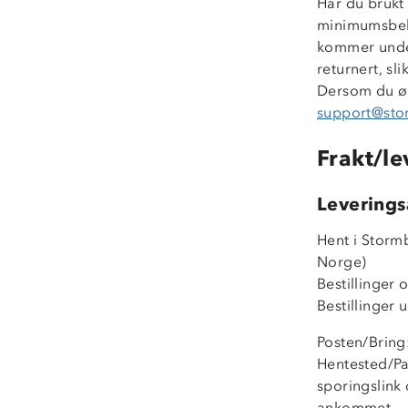
Har du brukt
minimumsbelø
kommer under
returnert, sl
Dersom du øn
support@st
Frakt/le
Leverings
Hent i Stormb
Norge)
Bestillinger o
Bestillinger 
Posten/Bring:
Hentested/Pa
sporingslink
ankommet.