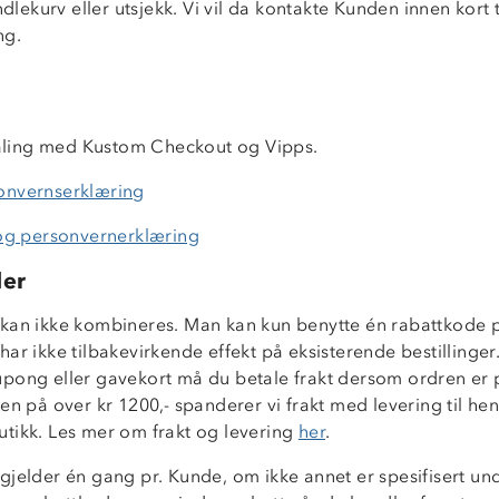
andlekurv eller utsjekk. Vi vil da kontakte Kunden innen kort 
ng.
g
etaling med Kustom Checkout og Vipps.
onvernserklæring
 og personvernerklæring
der
kan ikke kombineres. Man kan kun benytte én rabattkode p
ar ikke tilbakevirkende effekt på eksisterende bestillinger
pong eller gavekort må du betale frakt dersom ordren er 
en på over kr 1200,- spanderer vi frakt med levering til he
tikk. Les mer om frakt og levering
her
.
jelder én gang pr. Kunde, om ikke annet er spesifisert und