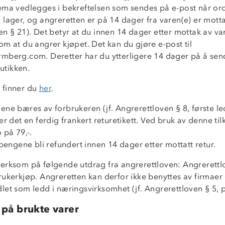
ema vedlegges i bekreftelsen som sendes på e-post når or
lager, og angreretten er på 14 dager fra varen(e) er mottat
n § 21). Det betyr at du innen 14 dager etter mottak av va
m at du angrer kjøpet. Det kan du gjøre e-post til
mberg.com. Deretter har du ytterligere 14 dager på å send
butikken.
 finner du
her
.
ne bæres av forbrukeren (jf. Angrerettloven § 8, første le
er det en ferdig frankert returetikett. Ved bruk av denne t
 på 79,-.
 pengene bli refundert innen 14 dager etter mottatt retur.
erksom på følgende utdrag fra angrerettloven: Angrerettl
rukerkjøp. Angreretten kan derfor ikke benyttes av firmaer 
let som ledd i næringsvirksomhet (jf. Angrerettloven § 5, 
 på brukte varer