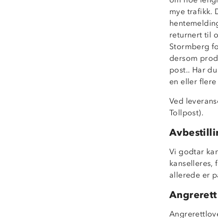
mye trafikk. 
hentemelding.
returnert til
Stormberg for
dersom produk
post.. Har du
en eller flere
Ved leveranse
Tollpost).
Avbestill
Vi godtar kan
kanselleres, 
allerede er p
Angrerett
Angrerettlov