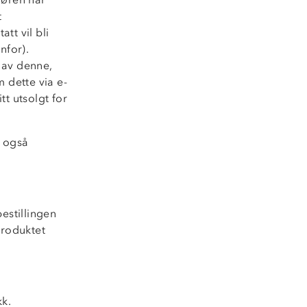
t
tt vil bli
nfor).
l av denne,
 dette via e-
tt utsolgt for
r også
estillingen
 produktet
kk.