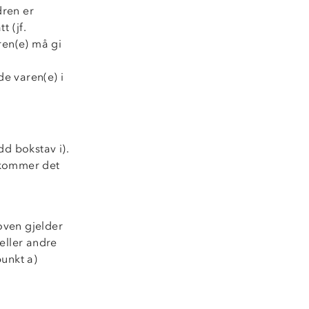
dren er
t (jf.
ren(e) må gi
e varen(e) i
dd bokstav i).
ilkommer det
oven gjelder
eller andre
punkt a)