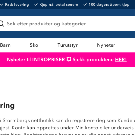
Rask levering
Kjøp nå, betal senere
100 dagers åpent kjøp
Søk etter produkter og kategorier
Barn
Sko
Turutstyr
Nyheter
Nyheter til INTROPRISER 💥 Sjekk produktene
HER!
Produktet er lagt i handlekurven
Til kassen
ring
 i Stormbergs nettbutikk kan du registrere deg som Kunde e
jest. Konto kan opprettes under Min konto eller underveis
første kjøp. Registreringen krever en gyldig epost-adresse 