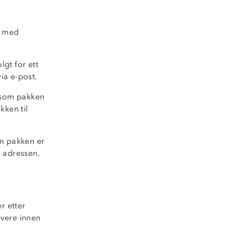
m med
lgt for ett
via e-post.
ersom pakken
kken til
om pakken er
å adressen.
r etter
evere innen