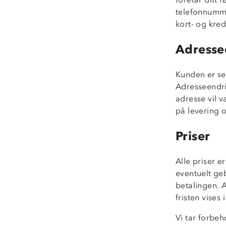
telefonnumme
kort- og kre
Adresse
Kunden er sel
Adresseendrin
adresse vil v
på levering 
Priser
Alle priser e
eventuelt ge
betalingen. A
fristen vises
Vi tar forbeh