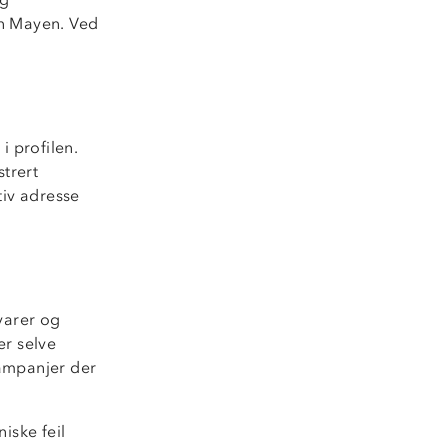
an Mayen. Ved
i profilen.
strert
tiv adresse
 varer og
er selve
kampanjer der
iske feil