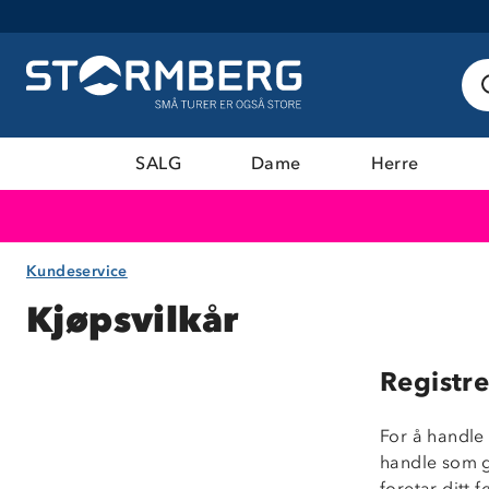
SALG
Dame
Herre
Kundeservice
Kjøpsvilkår
Registre
For å handle
handle som g
foretar ditt 