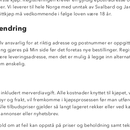
r. Vi leverer til hele Norge med unntak av Svalbard og J
dittkjøp må vedkommende i følge loven være 18 år.
endring
v ansvarlig for at riktig adresse og postnummer er oppgitt 
g gjøres på Min side før det foretas nye bestillinger. Regi
ære leveringsadresse, men det er mulig å legge inn alterna
om ønskelig.
r inkludert merverdiavgift. Alle kostnader knyttet til kjøpet,
byr og frakt, vil fremkomme i kjøpsprosessen før man utfør
lle tilbudspriser gjelder så langt lageret rekker eller ved 
 i annonser eller nyhetsbrev.
old om at feil kan oppstå på priser og beholdning samt tekn