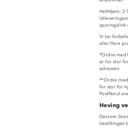
HeltHjem: 2-5
Utleveringss
sporingslink
Vi tar forbeh
eller flere p
*Ordre med P
er for stor f
adressen.
**Ordre med 
for stor for 
PostNord ove
Heving ve
Dersom Stormb
bestillingen 