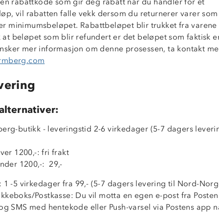
 en rabattkode som gir deg rabatt når du handler for et
p, vil rabatten falle vekk dersom du returnerer varer som 
 minimumsbeløpet. Rabattbeløpet blir trukket fra varene 
ik at beløpet som blir refundert er det beløpet som faktisk er
sker mer informasjon om denne prosessen, ta kontakt me
ormberg.com
vering
alternativer:
erg-butikk - leveringstid 2-6 virkedager (5-7 dagers leverin
ver 1200,-: fri frakt
under 1200,-: 29,-
 1 -5 virkedager fra 99,- (5-7 dagers levering til Nord-Norg
kkeboks/Postkasse: Du vil motta en egen e-post fra Poste
 og SMS med hentekode eller Push-varsel via Postens app n