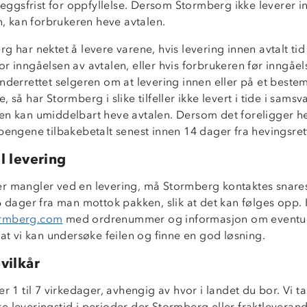
lleggsfrist for oppfyllelse. Dersom Stormberg ikke leverer 
en, kan forbrukeren heve avtalen.
g har nektet å levere varene, hvis levering innen avtalt tid
r inngåelsen av avtalen, eller hvis forbrukeren før inngåel
nderrettet selgeren om at levering innen eller på et bestem
, så har Stormberg i slike tilfeller ikke levert i tide i sams
en kan umiddelbart heve avtalen. Dersom det foreligger hev
pengene tilbakebetalt senest innen 14 dager fra hevingsrett
l levering
r mangler ved en levering, må Stormberg kontaktes snares
6 dager fra man mottok pakken, slik at det kan følges opp.
ormberg.com
med ordrenummer og informasjon om eventuel
 at vi kan undersøke feilen og finne en god løsning.
vilkår
er 1 til 7 virkedager, avhengig av hvor i landet du bor. Vi t
e leveringstid i perioder der Stormberg eller fraktleveran