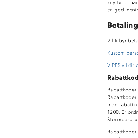
knyttet til h
en god løsni
Betalin
Vil tilbyr b
Kustom pers
VIPPS vilkår
Rabattko
Rabattkoder 
Rabattkoder h
med rabattku
1200. Er ordr
Stormberg-bu
Rabattkoder g