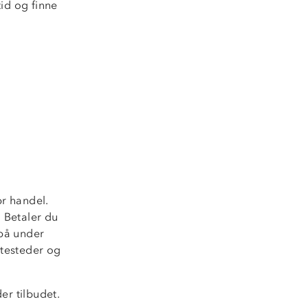
tid og finne
r handel.
. Betaler du
på under
ntesteder og
er tilbudet.