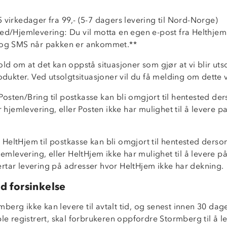
 virkedager fra 99,- (5-7 dagers levering til Nord-Norge)
ted/Hjemlevering: Du vil motta en egen e-post fra Helthje
 og SMS når pakken er ankommet.**
old om at det kan oppstå situasjoner som gjør at vi blir utso
rodukter. Ved utsolgtsituasjoner vil du få melding om dette 
osten/Bring til postkasse kan bli omgjort til hentested d
or hjemlevering, eller Posten ikke har mulighet til å levere pa
HeltHjem til postkasse kan bli omgjort til hentested ders
hjemlevering, eller HeltHjem ikke har mulighet til å levere p
rtar levering på adresser hvor HeltHjem ikke har dekning.
d forsinkelse
erg ikke kan levere til avtalt tid, og senest innen 30 dage
ble registrert, skal forbrukeren oppfordre Stormberg til å l