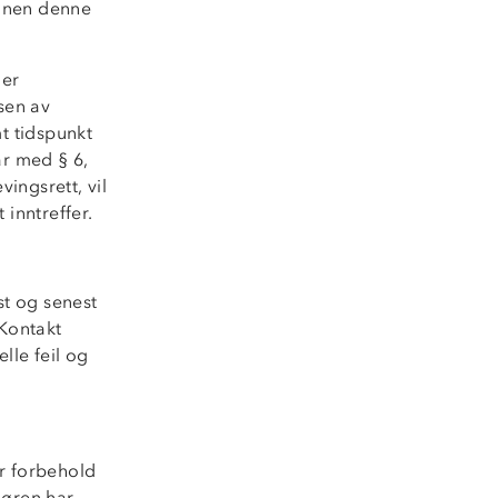
innen denne
 er
sen av
t tidspunkt
var med § 6,
ingsrett, vil
 inntreffer.
t og senest
 Kontakt
le feil og
ar forbehold
døren har