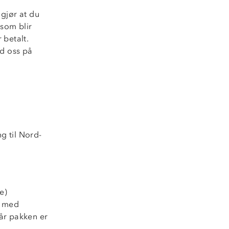
gjør at du
som blir
 betalt.
d oss på
g til Nord-
e)
n med
år pakken er