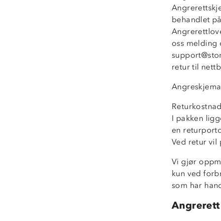
Angrerettskj
behandlet på 
Angrerettlove
oss melding o
support@stor
retur til nett
Angreskjema
Returkostnade
I pakken ligg
en returporto
Ved retur vil
Vi gjør oppm
kun ved forb
som har hand
Angrerett