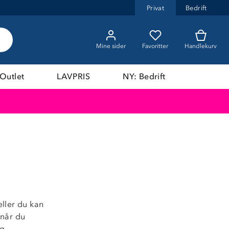
Privat
Bedrift
Mine sider
Favoritter
Handlekurv
Outlet
LAVPRIS
NY: Bedrift
ller du kan
 når du
og