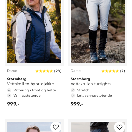
Dame
Dame
(
28
)
(
7
)
Stormberg
Stormberg
Vettakollen hybridjakke
Vettakollen turtights
Vattering i front og hette
Stretch
Vannavstøtende
Lett vannavstøtende
999,-
999,-