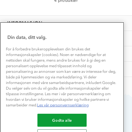
4 produkter
Vask og vedlikehold
Få turinspirasjon og tips her⛰
Bedrift, barnehage og SFO
Personvern
EL-retur
Overnatte utendørs⛺
Presse
Samarbeide med oss?
INFORMASJON
Store størrelser
Storms turtips🐿️
Jobbe hos oss?
Turmat oppskrifter
Din data, ditt valg.
OM OSS
Leirskole 🥾
Beredskap
For å forbedre brukeropplevelsen din brukes det
Barnehageansatt
TIPS OG RÅD
informasjonskapsler (cookies). Noen er nødvendige for at
nettsiden skal fungere, mens andre brukes for å gi deg en
Tips til hyttetur
personalisert opplevelse med tilpasset innhold og
AKTIVITETER
personalisering av annonser som kan være av interesse for deg,
både på hjemmesiden og via markedsføring. Vi deler
informasjonen med våre samarbeidspartnere, inkludert Google.
Du velger selv om du vil godta alle informasjonskapsler eller
tilpasse innstillingene. Les mer i vår personvernerklæring om
hvordan vi bruker informasjonskapsler og hvilke partnere vi
samarbeider med.
Les vår personvernserklæring
Du betaler enkelt med
Godta alle