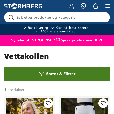
Søk etter produkter og kategorier
Rask levering
Kjøp nå, betal senere
100 dagers åpent kjøp
Nyheter til INTROPRISER 💥 Sjekk produktene
HER!
Produktet er lagt i handlekurven
Til kassen
Vettakollen
Sorter
Sorter
&
Filtrer
etter
4
produkter