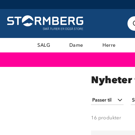
SALG
Dame
Herre
Nyheter 
Passer til
S
Barn
(
2
)
16
produkter
Dame
(
5
)
Herre
(
3
)