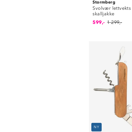
Stormberg
Svolvær lettvekts 
skalljakke
599,-
1 299,-
NY