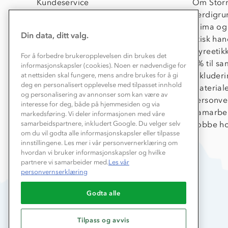
Kundeservice
Om Stor
Kontakt oss
Verdigru
Konkurransevinnere
Klima og
Din data, ditt valg.
Kundeklubb
Etisk han
Våre butikker
Dyreetik
For å forbedre brukeropplevelsen din brukes det
Bedrift, barnehage og SFO
1% til s
informasjonskapsler (cookies). Noen er nødvendige for
Presse
Inkluder
at nettsiden skal fungere, mens andre brukes for å gi
deg en personalisert opplevelse med tilpasset innhold
Material
og personalisering av annonser som kan være av
Personve
interesse for deg, både på hjemmesiden og via
Samarbe
markedsføring. Vi deler informasjonen med våre
Jobbe ho
samarbeidspartnere, inkludert Google. Du velger selv
om du vil godta alle informasjonskapsler eller tilpasse
innstillingene. Les mer i vår personvernerklæring om
hvordan vi bruker informasjonskapsler og hvilke
partnere vi samarbeider med.
Les vår
personvernserklæring
Godta alle
Tilpass og avvis