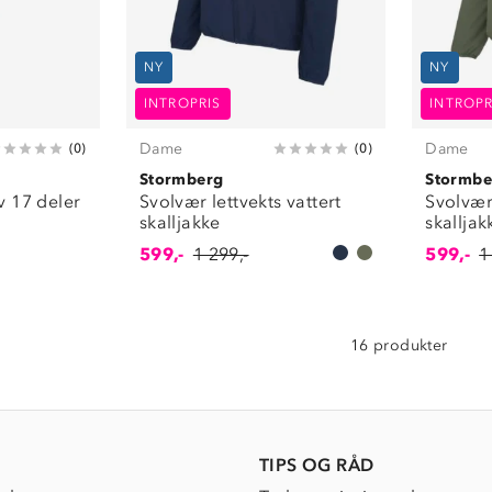
NY
NY
INTROPRIS
INTROPR
Dame
Dame
(
0
)
(
0
)
Stormberg
Stormbe
 17 deler
Svolvær lettvekts vattert
Svolvær 
skalljakke
skalljak
599,-
1 299,-
599,-
1
16 produkter
TIPS OG RÅD