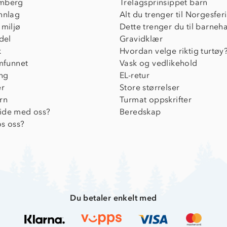
mberg
Trelagsprinsippet barn
nnlag
Alt du trenger til Norgesfer
 miljø
Dette trenger du til barneh
del
Gravidklær
k
Hvordan velge riktig turtøy
amfunnet
Vask og vedlikehold
ing
EL-retur
er
Store størrelser
rn
Turmat oppskrifter
ide med oss?
Beredskap
s oss?
Du betaler enkelt med