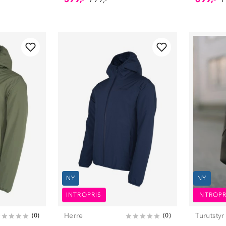
39
(
1
)
40
(
1
)
41
(
2
)
42
(
2
)
43
(
1
)
44
(
1
)
45
(
1
)
46
(
1
)
47
(
1
)
NY
NY
INTROPRIS
INTROPR
Herre
Turutstyr
(
0
)
(
0
)