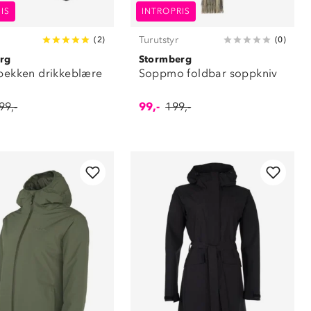
IS
INTROPRIS
Turutstyr
(
2
)
(
0
)
rg
Stormberg
lbekken drikkeblære
Soppmo foldbar soppkniv
99,-
99,-
199,-