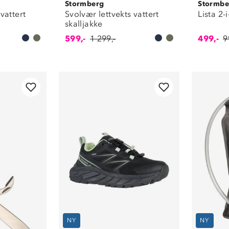
Stormberg
Stormbe
vattert
Svolvær lettvekts vattert
Lista 2-
skalljakke
599,-
1 299,-
499,-
9
NY
NY