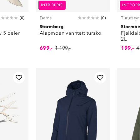
INTROPRIS
INTROPR
Dame
Turutstyr
(
0
)
(
0
)
Stormberg
Stormbe
 5 deler
Alapmoen vanntett tursko
Fjellda
2L
699,-
1 199,-
199,-
4