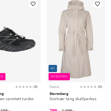
NY
IS
INTROPRIS
Dame
(
0
)
(
0
)
rg
Stormberg
n vanntett tursko
Svolvær lang skallparkas
 199,-
799,-
1 499,-