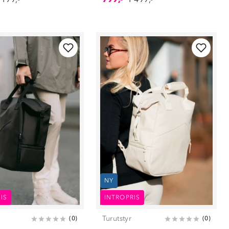
NY
IS
INTROPRIS
Turutstyr
(
0
)
(
0
)