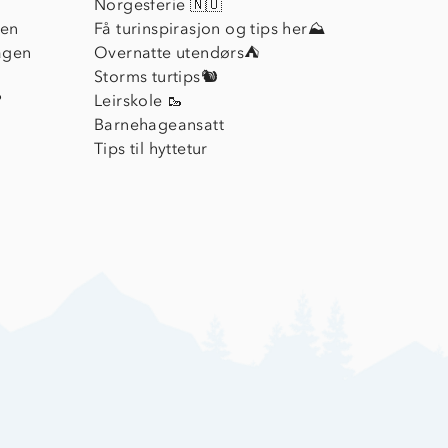
Norgesferie 🇳🇴
ien
Få turinspirasjon og tips her⛰
agen
Overnatte utendørs⛺
Storms turtips🐿️
?
Leirskole 🥾
Barnehageansatt
Tips til hyttetur