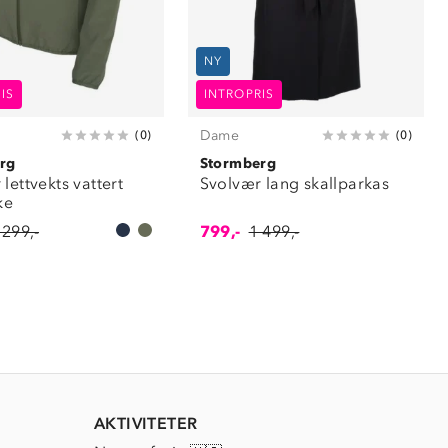
NY
IS
INTROPRIS
Dame
(
0
)
(
0
)
rg
Stormberg
lettvekts vattert
Svolvær lang skallparkas
ke
 299,-
799,-
1 499,-
AKTIVITETER