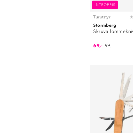
INTROPRIS
Turutstyr
Stormberg
Skruva lommekniv
69,-
99,-