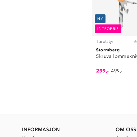
NY
INTROPRIS
Turutstyr
Stormberg
Skruva lommekniv
299,-
499,-
INFORMASJON
OM OSS