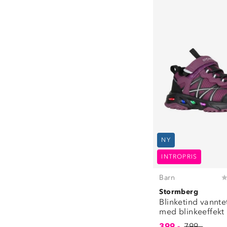
Turutstyr
(
6
)
NY
INTROPRIS
Barn
Stormberg
Blinketind vannte
med blinkeeffekt
399,-
799,-