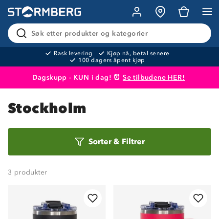
Søk etter produkter og kategorier
Rask levering
Kjøp nå, betal senere
100 dagers åpent kjøp
Dagskupp - KUN i dag! ⏰
Se tilbudene HER!
Produktet er lagt i handlekurven
Til kassen
Stockholm
Sorter
Sorter
&
Filtrer
etter
3
produkter