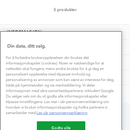
Norgesferie 🇳🇴
Våre butikker
Materialer
3 produkter
Vask og vedlikehold
Få turinspirasjon og tips her⛰
Bedrift, barnehage og SFO
Personvern
EL-retur
Overnatte utendørs⛺
Presse
Samarbeide med oss?
INFORMASJON
Store størrelser
Storms turtips🐿️
Jobbe hos oss?
Turmat oppskrifter
Din data, ditt valg.
OM OSS
Leirskole 🥾
Beredskap
For å forbedre brukeropplevelsen din brukes det
Barnehageansatt
TIPS OG RÅD
informasjonskapsler (cookies). Noen er nødvendige for at
nettsiden skal fungere, mens andre brukes for å gi deg en
Tips til hyttetur
personalisert opplevelse med tilpasset innhold og
AKTIVITETER
personalisering av annonser som kan være av interesse for deg,
både på hjemmesiden og via markedsføring. Vi deler
informasjonen med våre samarbeidspartnere, inkludert Google.
Du velger selv om du vil godta alle informasjonskapsler eller
tilpasse innstillingene. Les mer i vår personvernerklæring om
hvordan vi bruker informasjonskapsler og hvilke partnere vi
samarbeider med.
Les vår personvernserklæring
Du betaler enkelt med
Godta alle