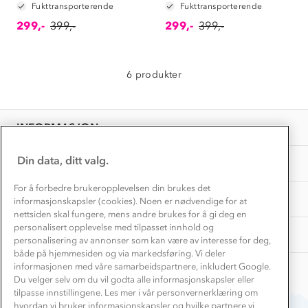
Konkurransevinnere
Fukttransporterende
Fukttransporterende
1% til samfunnet
Gravidklær
299,-
399,-
299,-
399,-
Kundeklubb
Inkludering
Hvordan velge riktig turtøy?
Norgesferie 🇳🇴
Våre butikker
Materialer
6 produkter
Vask og vedlikehold
Få turinspirasjon og tips her⛰
Bedrift, barnehage og SFO
Personvern
EL-retur
Overnatte utendørs⛺
Presse
Samarbeide med oss?
INFORMASJON
Store størrelser
Storms turtips🐿️
Jobbe hos oss?
Turmat oppskrifter
Din data, ditt valg.
OM OSS
Leirskole 🥾
Beredskap
For å forbedre brukeropplevelsen din brukes det
Barnehageansatt
TIPS OG RÅD
informasjonskapsler (cookies). Noen er nødvendige for at
nettsiden skal fungere, mens andre brukes for å gi deg en
Tips til hyttetur
personalisert opplevelse med tilpasset innhold og
AKTIVITETER
personalisering av annonser som kan være av interesse for deg,
både på hjemmesiden og via markedsføring. Vi deler
informasjonen med våre samarbeidspartnere, inkludert Google.
Du velger selv om du vil godta alle informasjonskapsler eller
tilpasse innstillingene. Les mer i vår personvernerklæring om
hvordan vi bruker informasjonskapsler og hvilke partnere vi