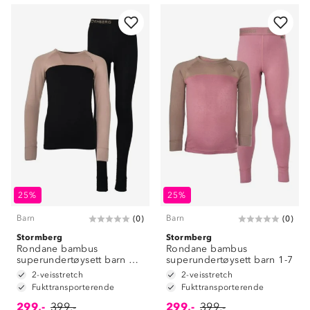
25%
25%
Barn
Barn
(
0
)
(
0
)
Stormberg
Stormberg
Rondane bambus
Rondane bambus
superundertøysett barn 8-
superundertøysett barn 1-7
14
2-veisstretch
2-veisstretch
Fukttransporterende
Fukttransporterende
299,-
399,-
299,-
399,-