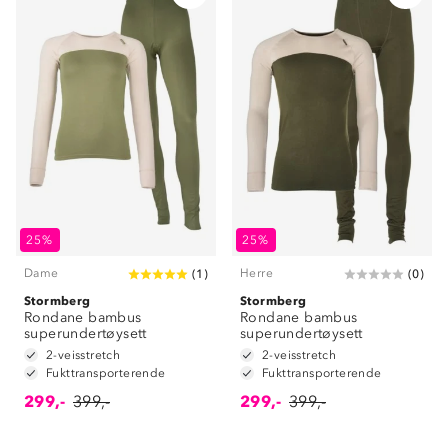
25%
25%
Dame
Herre
(
1
)
(
0
)
Stormberg
Stormberg
Rondane bambus
Rondane bambus
superundertøysett
superundertøysett
2-veisstretch
2-veisstretch
Fukttransporterende
Fukttransporterende
299,-
399,-
299,-
399,-