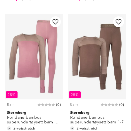
Om Stormberg
Verdigrunnlag
25%
25%
Klima og miljø
Trelagsprinsippet barn
Barn
Barn
(
0
)
(
0
)
Kundeservice
Stormberg
Etisk handel
Stormberg
Alt du trenger til Norgesferien
Rondane bambus
Rondane bambus
Kontakt oss
superundertøysett barn 8-
superundertøysett barn 1-7
Dyreetikk
14
Dette trenger du til barnehagen
2-veisstretch
2-veisstretch