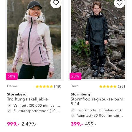
60%
20%
Dame
Barn
(
48
)
(
23
)
Stormberg
Stormberg
Trolltunga skalljakke
Stormflod regnbukse barn
8-14
Vanntett (30 000 mm vannsøyle)
Toppmodell til helårsbruk
Fukttransporterende (10 000 g/m2/24t)
Vanntett (30 000mm vannsøyle)
999,-
2 499,-
399,-
499,-