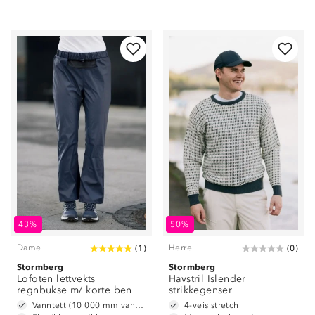
43%
50%
Dame
Herre
(
1
)
(
0
)
Stormberg
Stormberg
Lofoten lettvekts
Havstril Islender
regnbukse m/ korte ben
strikkegenser
Vanntett (10 000 mm vannsøyle)
4-veis stretch