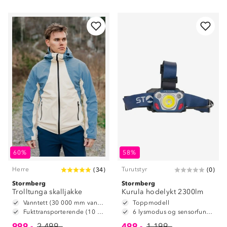
60%
58%
Herre
Turutstyr
(
34
)
(
0
)
Stormberg
Stormberg
Trolltunga skalljakke
Kurula hodelykt 2300lm
Vanntett (30 000 mm vannsøyle)
Toppmodell
Fukttransporterende (10 000 g/m2/24t)
6 lysmodus og sensorfunksjon
999,-
2 499,-
499,-
1 199,-