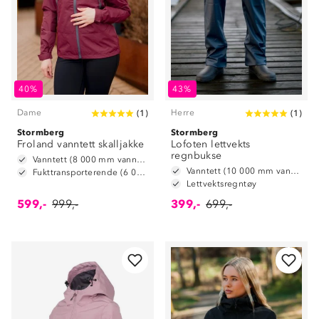
40%
43%
Dame
Herre
(
1
)
(
1
)
Stormberg
Stormberg
Froland vanntett skalljakke
Lofoten lettvekts
regnbukse
Vanntett (8 000 mm vannsøyle)
Vanntett (10 000 mm vannsøyle)
Fukttransporterende (6 000 g/m2/24t)
Lettvektsregntøy
599,-
999,-
399,-
699,-