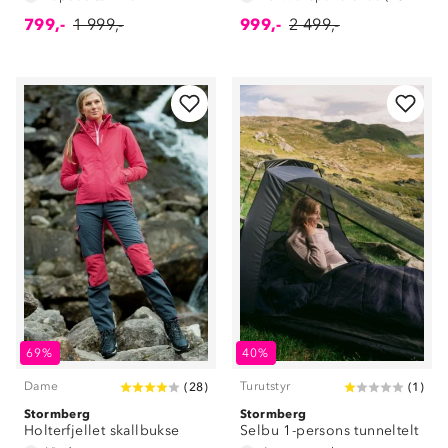
799,-
1 999,-
999,-
2 499,-
69%
40%
Dame
Turutstyr
(
28
)
(
1
)
Stormberg
Stormberg
Holterfjellet skallbukse
Selbu 1-persons tunneltelt