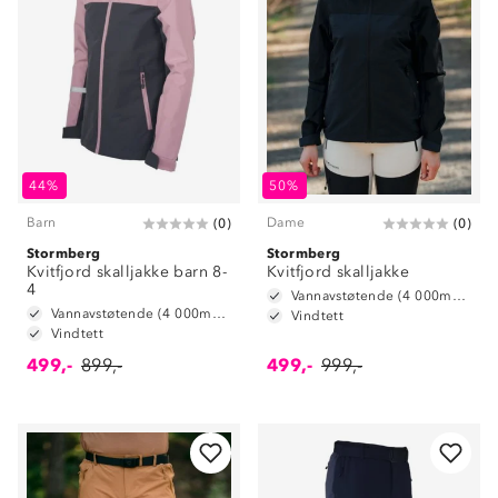
44%
50%
Barn
Dame
(
0
)
(
0
)
Stormberg
Stormberg
Kvitfjord skalljakke barn 8-
Kvitfjord skalljakke
4
Vannavstøtende (4 000mm vannsøyle)
Vannavstøtende (4 000mm vannsøyle)
Vindtett
Vindtett
499,-
899,-
499,-
999,-