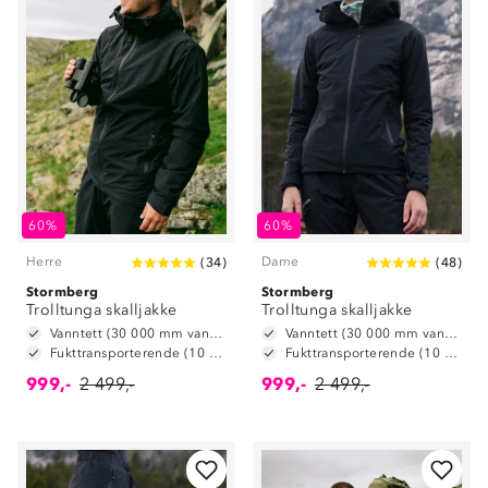
60%
60%
Herre
Dame
(
34
)
(
48
)
Stormberg
Stormberg
Trolltunga skalljakke
Trolltunga skalljakke
Vanntett (30 000 mm vannsøyle)
Vanntett (30 000 mm vannsøyle)
Fukttransporterende (10 000 g/m2/24t)
Fukttransporterende (10 000 g/m2/24t)
999,-
2 499,-
999,-
2 499,-