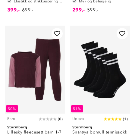
Elastikk og strikkjustering i livet
Myk og behagelig
399,-
699,-
299,-
599,-
50%
51%
Barn
Unisex
(
0
)
(
1
)
Stormberg
Stormberg
Lillesky fleecesett barn 1-7
Snarøya bomull tennissokk