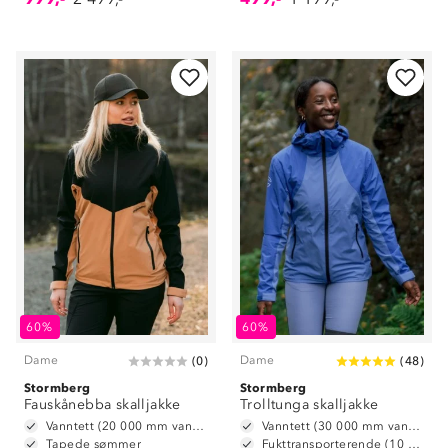
60%
60%
Dame
Dame
(
0
)
(
48
)
Stormberg
Stormberg
Fauskånebba skalljakke
Trolltunga skalljakke
Vanntett (20 000 mm vannsøyle)
Vanntett (30 000 mm vannsøyle)
Tapede sømmer
Fukttransporterende (10 000 g/m2/24t)