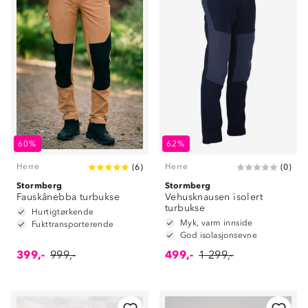
60%
62%
Herre
Herre
(
6
)
(
0
)
Stormberg
Stormberg
Fauskånebba turbukse
Vehusknausen isolert
turbukse
Hurtigtørkende
Myk, varm innside
Fukttransporterende
God isolasjonsevne
399,-
999,-
499,-
1 299,-