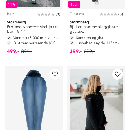
44%
43%
Barn
Turutstyr
(
0
)
(
0
)
Stormberg
Stormberg
Froland vanntett skalljakke
Rjukan sammenleggbare
barn 8-14
gåstaver
Vanntett (8 000 mm vannsøyle)
Sammenleggbar
Fukttransporterende (6 000 g/m2/24t)
Justerbar lengde 115cm-135cm
499,-
899,-
399,-
699,-