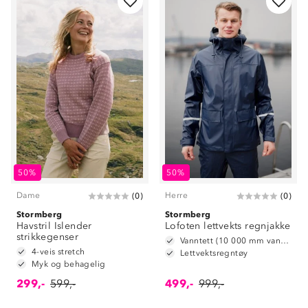
50%
50%
Dame
Herre
(
0
)
(
0
)
Stormberg
Stormberg
Havstril Islender
Lofoten lettvekts regnjakke
strikkegenser
Vanntett (10 000 mm vannsøyle)
4-veis stretch
Lettvektsregntøy
Myk og behagelig
299,-
599,-
499,-
999,-