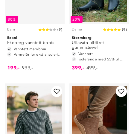
80%
20%
Barn
Dame
(
9
)
(
9
)
Exani
Stormberg
Ekeberg vanntett boots
Ullavatn ullfôret
gummistøvel
Vanntett membran
Vanntett
Varmefôr for ekstra isolering
Isolerende med 55% ullmiks
199,-
999,-
399,-
499,-