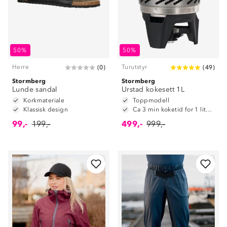
50%
50%
Herre
Turutstyr
(
0
)
(
49
)
Stormberg
Stormberg
Lunde sandal
Urstad kokesett 1L
Korkmateriale
Toppmodell
Klassisk design
Ca 3 min koketid for 1 liter vann
99,-
199,-
499,-
999,-