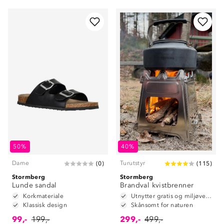
50%
40%
Dame
Turutstyr
(
0
)
(
115
)
Stormberg
Stormberg
Lunde sandal
Brandval kvistbrenner
Korkmateriale
Utnytter gratis og miljøvennlig brensel
Klassisk design
Skånsomt for naturen
99,-
199,-
299,-
499,-