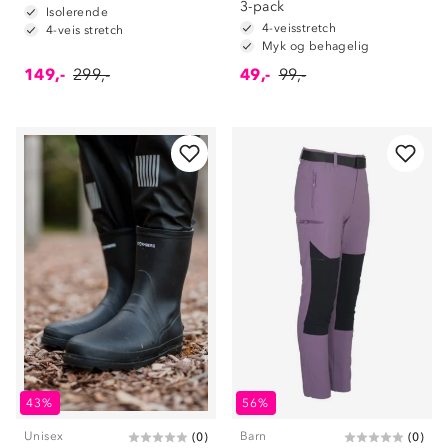
3-pack
Isolerende
4-veisstretch
4-veis stretch
Myk og behagelig
149,-
299,-
49,-
99,-
43%
56%
Unisex
Barn
(
0
)
(
0
)