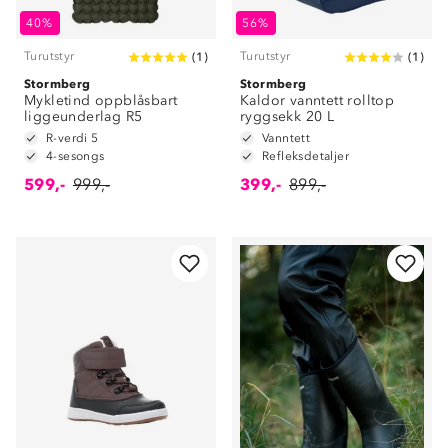
40%
56%
Turutstyr
Turutstyr
(
1
)
(
1
)
Stormberg
Stormberg
Mykletind oppblåsbart
Kaldor vanntett rolltop
liggeunderlag R5
ryggsekk 20 L
R-verdi 5
Vanntett
4-sesongs
Refleksdetaljer
599,-
999,-
399,-
899,-