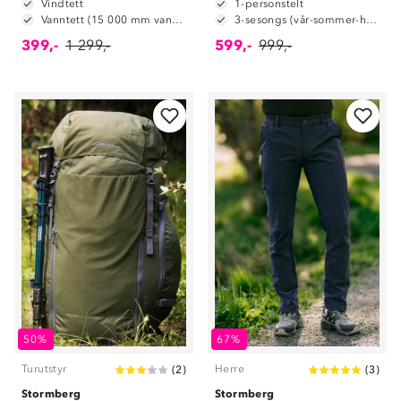
Vindtett
1-personstelt
Vanntett (15 000 mm vannsøyle)
3-sesongs (vår-sommer-høst)
399,-
1 299,-
599,-
999,-
50%
67%
Turutstyr
Herre
(
2
)
(
3
)
Stormberg
Stormberg