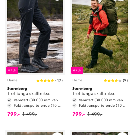
47%
47%
Dame
Herre
(
17
)
(
9
)
Stormberg
Stormberg
Trolltunga skallbukse
Trolltunga skallbukse
Vanntett (30 000 mm vannsøyle)
Vanntett (30 000 mm vannsøyle)
Fukttransporterende (10 000 g/m2/24t)
Fukttransporterende (10 000 g/m2/24t)
799,-
1 499,-
799,-
1 499,-