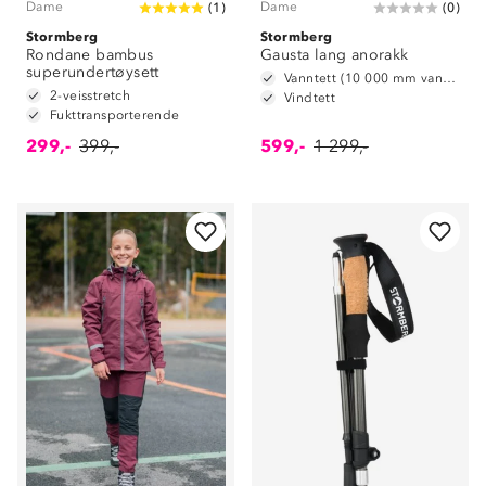
Dame
Dame
(
1
)
(
0
)
Stormberg
Stormberg
Rondane bambus
Gausta lang anorakk
superundertøysett
Vanntett (10 000 mm vannsøyle)
2-veisstretch
Vindtett
Fukttransporterende
299,-
399,-
599,-
1 299,-