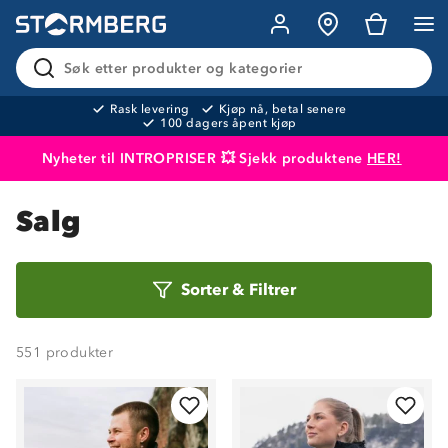
Søk etter produkter og kategorier
Rask levering
Kjøp nå, betal senere
100 dagers åpent kjøp
Nyheter til INTROPRISER 💥 Sjekk produktene
HER!
Produktet er lagt i handlekurven
Til kassen
Salg
Sorter
Sorter
&
Filtrer
etter
551
produkter