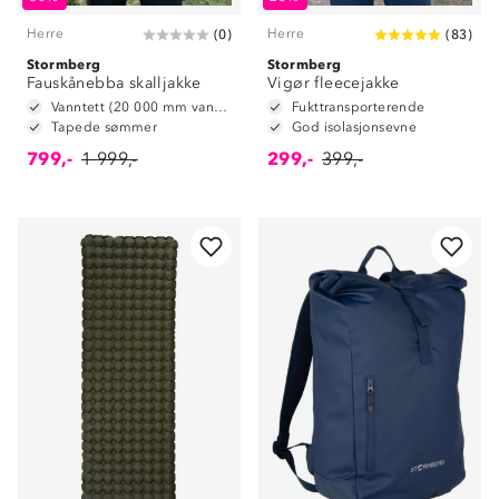
Herre
Herre
(
0
)
(
83
)
Stormberg
Stormberg
Fauskånebba skalljakke
Vigør fleecejakke
Vanntett (20 000 mm vannsøyle)
Fukttransporterende
Tapede sømmer
God isolasjonsevne
799,-
1 999,-
299,-
399,-