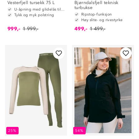
Vesterfjell tursekk 75 L
Bjørndalsfjell teknisk
turbukse
U-åpning med glidelås til hovedrom
Ripstop-funksjon
Tykk og myk polstring
Høy slite- og rivestyrke
999,-
1 999,-
499,-
1 499,-
25%
54%