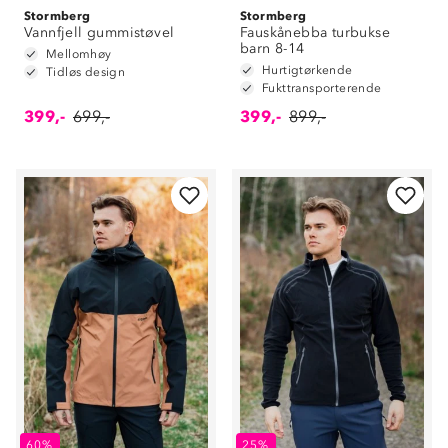
Stormberg
Stormberg
Vannfjell gummistøvel
Fauskånebba turbukse
barn 8-14
Mellomhøy
Hurtigtørkende
Tidløs design
Fukttransporterende
399,-
699,-
399,-
899,-
60%
25%