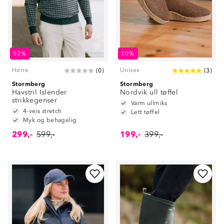
50%
50%
Herre
Unisex
(
0
)
(
3
)
Stormberg
Stormberg
Havstril Islender
Nordvik ull tøffel
strikkegenser
Varm ullmiks
4-veis stretch
Lett tøffel
Myk og behagelig
299,-
599,-
199,-
399,-