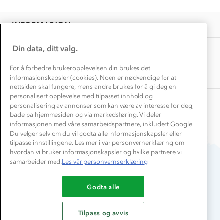
Personvern
EL-retur
Overnatte utendørs⛺
Presse
Samarbeide med oss?
INFORMASJON
Store størrelser
Storms turtips🐿️
Jobbe hos oss?
Turmat oppskrifter
Din data, ditt valg.
OM OSS
Leirskole 🥾
Beredskap
For å forbedre brukeropplevelsen din brukes det
Barnehageansatt
TIPS OG RÅD
informasjonskapsler (cookies). Noen er nødvendige for at
nettsiden skal fungere, mens andre brukes for å gi deg en
Tips til hyttetur
personalisert opplevelse med tilpasset innhold og
AKTIVITETER
personalisering av annonser som kan være av interesse for deg,
både på hjemmesiden og via markedsføring. Vi deler
informasjonen med våre samarbeidspartnere, inkludert Google.
Du velger selv om du vil godta alle informasjonskapsler eller
tilpasse innstillingene. Les mer i vår personvernerklæring om
hvordan vi bruker informasjonskapsler og hvilke partnere vi
samarbeider med.
Les vår personvernserklæring
Du betaler enkelt med
Godta alle
Tilpass og avvis