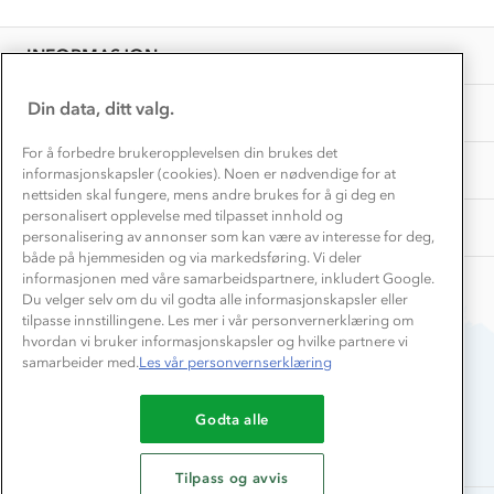
Personvern
EL-retur
Overnatte utendørs⛺
Presse
Samarbeide med oss?
INFORMASJON
Store størrelser
Storms turtips🐿️
Jobbe hos oss?
Turmat oppskrifter
Din data, ditt valg.
OM OSS
Leirskole 🥾
Beredskap
For å forbedre brukeropplevelsen din brukes det
Barnehageansatt
TIPS OG RÅD
informasjonskapsler (cookies). Noen er nødvendige for at
nettsiden skal fungere, mens andre brukes for å gi deg en
Tips til hyttetur
personalisert opplevelse med tilpasset innhold og
AKTIVITETER
personalisering av annonser som kan være av interesse for deg,
både på hjemmesiden og via markedsføring. Vi deler
informasjonen med våre samarbeidspartnere, inkludert Google.
Du velger selv om du vil godta alle informasjonskapsler eller
tilpasse innstillingene. Les mer i vår personvernerklæring om
hvordan vi bruker informasjonskapsler og hvilke partnere vi
samarbeider med.
Les vår personvernserklæring
Du betaler enkelt med
Godta alle
Tilpass og avvis