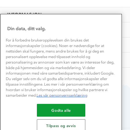
Personvern
EL-retur
Overnatte utendørs⛺
Presse
Samarbeide med oss?
INFORMASJON
Store størrelser
Storms turtips🐿️
Jobbe hos oss?
Turmat oppskrifter
Din data, ditt valg.
OM OSS
Leirskole 🥾
Beredskap
For å forbedre brukeropplevelsen din brukes det
Barnehageansatt
TIPS OG RÅD
informasjonskapsler (cookies). Noen er nødvendige for at
nettsiden skal fungere, mens andre brukes for å gi deg en
Tips til hyttetur
personalisert opplevelse med tilpasset innhold og
AKTIVITETER
personalisering av annonser som kan være av interesse for deg,
både på hjemmesiden og via markedsføring. Vi deler
informasjonen med våre samarbeidspartnere, inkludert Google.
Du velger selv om du vil godta alle informasjonskapsler eller
tilpasse innstillingene. Les mer i vår personvernerklæring om
hvordan vi bruker informasjonskapsler og hvilke partnere vi
samarbeider med.
Les vår personvernserklæring
Du betaler enkelt med
Godta alle
Tilpass og avvis