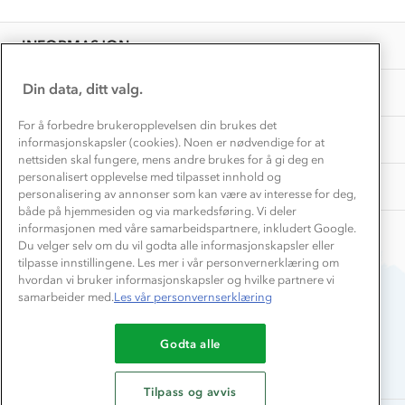
Personvern
EL-retur
Overnatte utendørs⛺
Presse
Samarbeide med oss?
INFORMASJON
Store størrelser
Storms turtips🐿️
Jobbe hos oss?
Turmat oppskrifter
Din data, ditt valg.
OM OSS
Leirskole 🥾
Beredskap
For å forbedre brukeropplevelsen din brukes det
Barnehageansatt
TIPS OG RÅD
informasjonskapsler (cookies). Noen er nødvendige for at
nettsiden skal fungere, mens andre brukes for å gi deg en
Tips til hyttetur
personalisert opplevelse med tilpasset innhold og
AKTIVITETER
personalisering av annonser som kan være av interesse for deg,
både på hjemmesiden og via markedsføring. Vi deler
informasjonen med våre samarbeidspartnere, inkludert Google.
Du velger selv om du vil godta alle informasjonskapsler eller
tilpasse innstillingene. Les mer i vår personvernerklæring om
hvordan vi bruker informasjonskapsler og hvilke partnere vi
samarbeider med.
Les vår personvernserklæring
Du betaler enkelt med
Godta alle
Tilpass og avvis