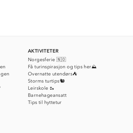
AKTIVITETER
Norgesferie 🇳🇴
ien
Få turinspirasjon og tips her⛰
agen
Overnatte utendørs⛺
Storms turtips🐿️
?
Leirskole 🥾
Barnehageansatt
Tips til hyttetur