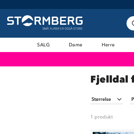
SALG
Dame
Herre
Fjelldal
Størrelse
P
S
(
1
)
1
produkt
M
(
1
)