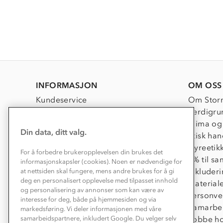
INFORMASJON
OM OSS
Kundeservice
Om Stor
Kontakt oss
Verdigru
Konkurransevinnere
Klima og
Din data, ditt valg.
Kundeklubb
Etisk han
Våre butikker
Dyreetik
For å forbedre brukeropplevelsen din brukes det
Bedrift, barnehage og SFO
1% til s
informasjonskapsler (cookies). Noen er nødvendige for
Presse
Inkluder
at nettsiden skal fungere, mens andre brukes for å gi
deg en personalisert opplevelse med tilpasset innhold
Material
og personalisering av annonser som kan være av
Personve
interesse for deg, både på hjemmesiden og via
Samarbe
markedsføring. Vi deler informasjonen med våre
Jobbe ho
samarbeidspartnere, inkludert Google. Du velger selv