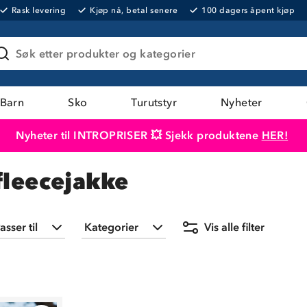
Rask levering
Kjøp nå, betal senere
100 dagers åpent kjøp
Søk etter produkter og kategorier
Barn
Sko
Turutstyr
Nyheter
Nyheter til INTROPRISER 💥 Sjekk produktene
HER!
Produktet er lagt i handlekurven
Til kassen
 fleecejakke
asser til
Kategorier
Vis alle filter
Herre
(
1
)
Jakker
(
1
)