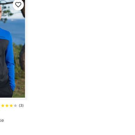
(
3
)
ke