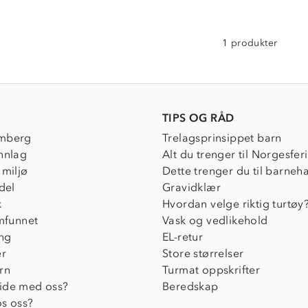
1 produkter
TIPS OG RÅD
mberg
Trelagsprinsippet barn
nnlag
Alt du trenger til Norgesfer
 miljø
Dette trenger du til barneh
del
Gravidklær
k
Hvordan velge riktig turtøy
amfunnet
Vask og vedlikehold
ing
EL-retur
er
Store størrelser
rn
Turmat oppskrifter
ide med oss?
Beredskap
s oss?