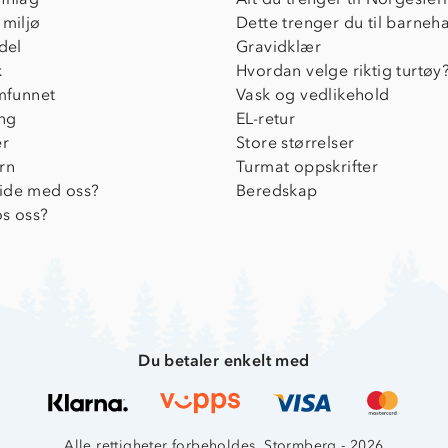
 miljø
Dette trenger du til barneh
del
Gravidklær
k
Hvordan velge riktig turtøy
amfunnet
Vask og vedlikehold
ing
EL-retur
er
Store størrelser
rn
Turmat oppskrifter
ide med oss?
Beredskap
s oss?
Du betaler enkelt med
Alle rettigheter forbeholdes, Stormberg - 2026