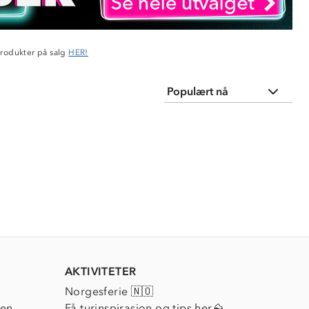
produkter på salg
HER!
AKTIVITETER
Norgesferie 🇳🇴
ien
Få turinspirasjon og tips her⛰