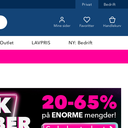
Privat
Bedrift
Mine sider
Favoritter
Handlekurv
Outlet
LAVPRIS
NY: Bedrift