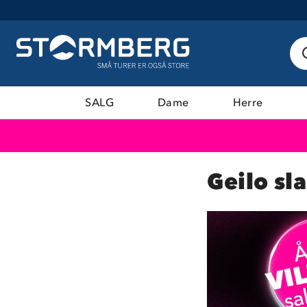
SALG
Dame
Herre
Geilo sl