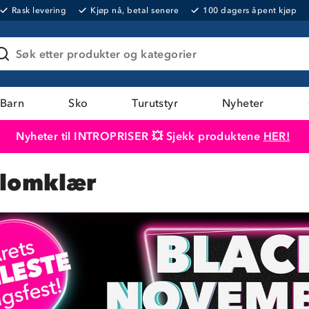
Rask levering
Kjøp nå, betal senere
100 dagers åpent kjøp
Søk etter produkter og kategorier
Barn
Sko
Turutstyr
Nyheter
Nyheter til INTROPRISER 💥 Sjekk produktene
HER!
Produktet er lagt i handlekurven
Til kassen
alomklær