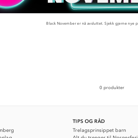
Black November er nå avsluttet. Sjekk gjerne nye 
0 produkter
TIPS OG RÅD
mberg
Trelagsprinsippet barn
nnlag
Alt du trenger til Norgesfer