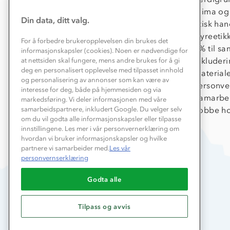
Konkurransevinnere
Klima og
Din data, ditt valg.
Kundeklubb
Etisk han
Våre butikker
Dyreetik
For å forbedre brukeropplevelsen din brukes det
Bedrift, barnehage og SFO
1% til s
informasjonskapsler (cookies). Noen er nødvendige for
Presse
Inkluder
at nettsiden skal fungere, mens andre brukes for å gi
deg en personalisert opplevelse med tilpasset innhold
Material
og personalisering av annonser som kan være av
Personve
interesse for deg, både på hjemmesiden og via
Samarbe
markedsføring. Vi deler informasjonen med våre
samarbeidspartnere, inkludert Google. Du velger selv
Jobbe ho
om du vil godta alle informasjonskapsler eller tilpasse
innstillingene. Les mer i vår personvernerklæring om
hvordan vi bruker informasjonskapsler og hvilke
partnere vi samarbeider med.
Les vår
personvernserklæring
Godta alle
Tilpass og avvis