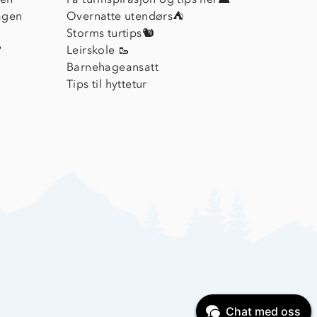
agen
Overnatte utendørs⛺
Storms turtips🐿️
?
Leirskole 🥾
Barnehageansatt
Tips til hyttetur
Chat med oss