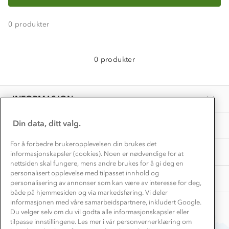
Konkurransevinnere
1% til samfunnet
Gravidklær
0
produkter
Kundeklubb
Inkludering
Hvordan velge riktig turtøy?
Norgesferie 🇳🇴
Våre butikker
Materialer
0 produkter
Vask og vedlikehold
Få turinspirasjon og tips her⛰
Bedrift, barnehage og SFO
Personvern
EL-retur
Overnatte utendørs⛺
Presse
Samarbeide med oss?
INFORMASJON
Store størrelser
Storms turtips🐿️
Jobbe hos oss?
Turmat oppskrifter
Din data, ditt valg.
OM OSS
Leirskole 🥾
Beredskap
For å forbedre brukeropplevelsen din brukes det
Barnehageansatt
TIPS OG RÅD
informasjonskapsler (cookies). Noen er nødvendige for at
nettsiden skal fungere, mens andre brukes for å gi deg en
Tips til hyttetur
personalisert opplevelse med tilpasset innhold og
AKTIVITETER
personalisering av annonser som kan være av interesse for deg,
både på hjemmesiden og via markedsføring. Vi deler
informasjonen med våre samarbeidspartnere, inkludert Google.
Du velger selv om du vil godta alle informasjonskapsler eller
tilpasse innstillingene. Les mer i vår personvernerklæring om