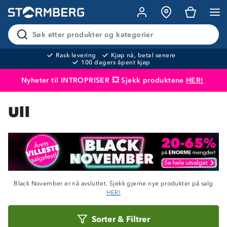
Søk etter produkter og kategorier
Rask levering
Kjøp nå, betal senere
100 dagers åpent kjøp
Nyheter til INTROPRISER 💥 Sjekk produktene
HER!
Produktet er lagt i handlekurven
Til kassen
Ull
Om Stormberg
Verdigrunnlag
Klima og miljø
Black November er nå avsluttet. Sjekk gjerne nye produkter på salg
Trelagsprinsippet barn
Kundeservice
HER!
Etisk handel
Alt du trenger til Norgesferien
Sorter
Kontakt oss
Sorter
&
Filtrer
Dyreetikk
etter
Dette trenger du til barnehagen