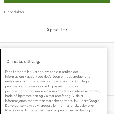
Konkurransevinnere
1% til samfunnet
Gravidklær
0
produkter
Kundeklubb
Inkludering
Hvordan velge riktig turtøy?
Norgesferie 🇳🇴
Våre butikker
Materialer
0 produkter
Vask og vedlikehold
Få turinspirasjon og tips her⛰
Bedrift, barnehage og SFO
Personvern
EL-retur
Overnatte utendørs⛺
Presse
Samarbeide med oss?
INFORMASJON
Store størrelser
Storms turtips🐿️
Jobbe hos oss?
Turmat oppskrifter
Din data, ditt valg.
OM OSS
Leirskole 🥾
Beredskap
For å forbedre brukeropplevelsen din brukes det
Barnehageansatt
TIPS OG RÅD
informasjonskapsler (cookies). Noen er nødvendige for at
nettsiden skal fungere, mens andre brukes for å gi deg en
Tips til hyttetur
personalisert opplevelse med tilpasset innhold og
AKTIVITETER
personalisering av annonser som kan være av interesse for deg,
både på hjemmesiden og via markedsføring. Vi deler
informasjonen med våre samarbeidspartnere, inkludert Google.
Du velger selv om du vil godta alle informasjonskapsler eller
tilpasse innstillingene. Les mer i vår personvernerklæring om