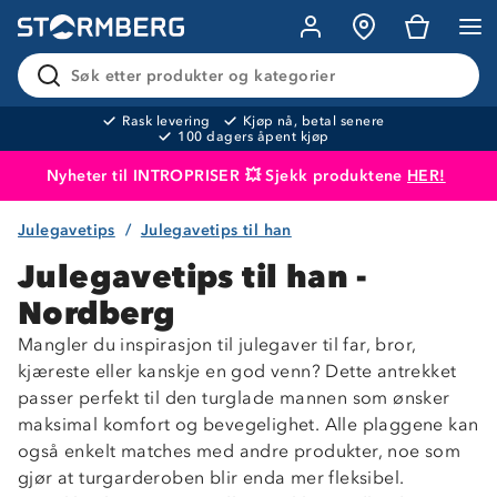
Søk etter produkter og kategorier
Rask levering
Kjøp nå, betal senere
100 dagers åpent kjøp
Nyheter til INTROPRISER 💥 Sjekk produktene
HER!
Julegavetips
Julegavetips til han
Produktet er lagt i handlekurven
Til kassen
Julegavetips til han -
Nordberg
Mangler du inspirasjon til julegaver til far, bror,
kjæreste eller kanskje en god venn? Dette antrekket
passer perfekt til den turglade mannen som ønsker
maksimal komfort og bevegelighet. Alle plaggene kan
også enkelt matches med andre produkter, noe som
gjør at turgarderoben blir enda mer fleksibel.