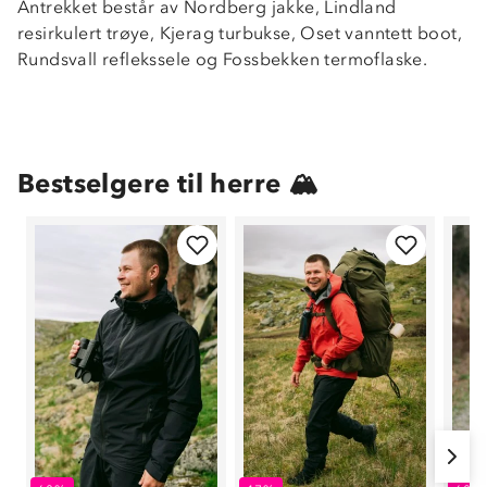
Antrekket består av Nordberg jakke, Lindland
resirkulert trøye, Kjerag turbukse, Oset vanntett boot,
Rundsvall reflekssele og Fossbekken termoflaske.
Bestselgere til herre 🏔
Om Stormberg
Verdigrunnlag
Klima og miljø