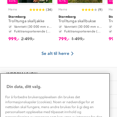
60%
47%
60%
Trelagsprinsippet barn
Kundeservice
Etisk handel
Herre
Herre
Herr
(
34
)
(
9
)
Alt du trenger til Norgesferien
Kontakt oss
Stormberg
Stormberg
Stor
Dyreetikk
Trolltunga skalljakke
Trolltunga skallbukse
Trol
Dette trenger du til barnehagen
Konkurransevinnere
Vanntett (30 000 mm vannsøyle)
Vanntett (30 000 mm vannsøyle)
1% til samfunnet
Fukttransporterende (10 000 g/m2/24t)
Fukttransporterende (10 000 g/m2/24t)
Gravidklær
Kundeklubb
999,-
2 499,-
799,-
1 499,-
999
Inkludering
Hvordan velge riktig turtøy?
Norgesferie 🇳🇴
Våre butikker
Materialer
Se alt til herre
Vask og vedlikehold
Få turinspirasjon og tips her⛰
Bedrift, barnehage og SFO
Personvern
EL-retur
Overnatte utendørs⛺
Presse
Samarbeide med oss?
INFORMASJON
Store størrelser
Storms turtips🐿️
Jobbe hos oss?
Turmat oppskrifter
Din data, ditt valg.
OM OSS
Leirskole 🥾
Beredskap
For å forbedre brukeropplevelsen din brukes det
Barnehageansatt
TIPS OG RÅD
informasjonskapsler (cookies). Noen er nødvendige for at
nettsiden skal fungere, mens andre brukes for å gi deg en
Tips til hyttetur
personalisert opplevelse med tilpasset innhold og
AKTIVITETER
personalisering av annonser som kan være av interesse for deg,