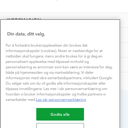
Få turinspirasjon og tips her⛰
Bedrift, barnehage og SFO
Personvern
EL-retur
Overnatte utendørs⛺
Presse
Samarbeide med oss?
INFORMASJON
Store størrelser
Storms turtips🐿️
Jobbe hos oss?
Turmat oppskrifter
Din data, ditt valg.
OM OSS
Leirskole 🥾
Beredskap
For å forbedre brukeropplevelsen din brukes det
Barnehageansatt
TIPS OG RÅD
informasjonskapsler (cookies). Noen er nødvendige for at
nettsiden skal fungere, mens andre brukes for å gi deg en
Tips til hyttetur
personalisert opplevelse med tilpasset innhold og
AKTIVITETER
personalisering av annonser som kan være av interesse for deg,
både på hjemmesiden og via markedsføring. Vi deler
informasjonen med våre samarbeidspartnere, inkludert Google.
Du velger selv om du vil godta alle informasjonskapsler eller
tilpasse innstillingene. Les mer i vår personvernerklæring om
hvordan vi bruker informasjonskapsler og hvilke partnere vi
samarbeider med.
Les vår personvernserklæring
Du betaler enkelt med
Godta alle