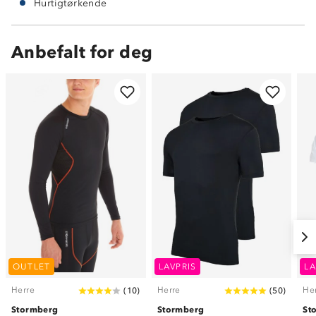
Hurtigtørkende
Anbefalt for deg
OUTLET
LAVPRIS
LA
Herre
Herre
He
(
10
)
(
50
)
Stormberg
Stormberg
St