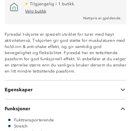
Tilgjengelig i 1 butikk
Velg butikk
Nettpris er gjeldende.
Fyresdal t-skjorte er spesielt utviklet for turer med høyt
aktivitetsnivå. T-skjorten gir god støtte for muskulaturen med
hold-inn & anti-shake effekt, og gir samtidig god
bevegelighet og fleksibilitet. Fyresdal har en tettsittende
passform for god funksjonell effekt. Vi anbefaler at du velger
en størrelse større enn du vanligvis bruker dersom du ønsker
en litt mindre tettsittende passform.
Fukttransporterende og hurtigtørkende
Flate sømmer
65% polyamid og 35% spandex
Egenskaper
Compression PolyStretch 240
Funksjoner
Fukttransporterende
Stretch