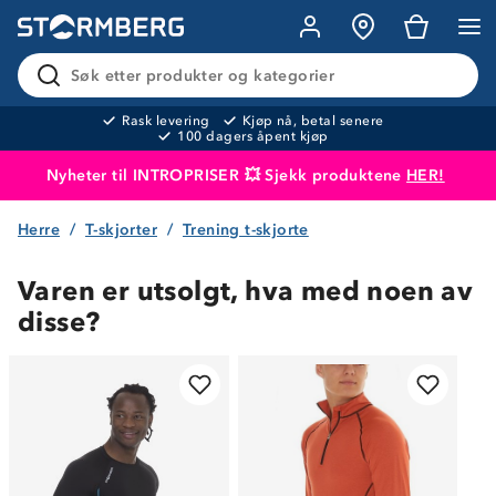
Søk etter produkter og kategorier
Rask levering
Kjøp nå, betal senere
100 dagers åpent kjøp
Nyheter til INTROPRISER 💥 Sjekk produktene
HER!
Herre
T-skjorter
Trening t-skjorte
Produktet er lagt i handlekurven
Til kassen
Varen er utsolgt, hva med noen av
disse?