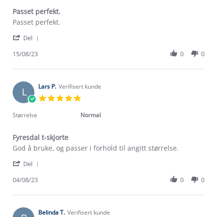
Passet perfekt.
Review
review
Passet perfekt.
by
stating
'
Vidar
Passet
Del
Share
N.
perfekt.
Review
15/08/23
0
0
on
by
15
Vidar
Aug
N.
2023
on
Lars P.
Verifisert kunde
L
15
5.0
Aug
star
2023
rating
Størrelse
Normal
Fyresdal t-skjorte
Review
review
God å bruke, og passer i forhold til angitt størrelse.
by
stating
'
Lars
Fyresdal
Del
Share
P.
t-
Review
04/08/23
0
0
on
skjorte
Om Stormberg
by
4
Lars
Aug
Verdigrunnlag
P.
2023
on
Belinda T.
Verifisert kunde