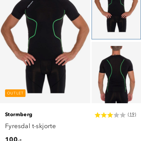
OUTLET
OUTLET
OUTLET
Stormberg
(19)
Fyresdal t-skjorte
100,-