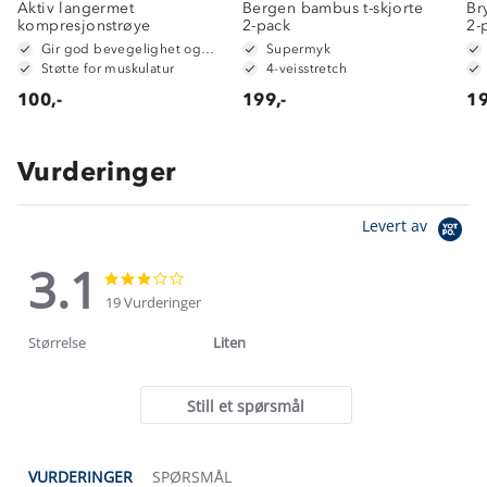
Aktiv langermet
Bergen bambus t-skjorte
Br
kompresjonstrøye
2-pack
2-
Gir god bevegelighet og fleksibilitet
Supermyk
Støtte for muskulatur
4-veisstretch
100,-
199,-
19
Vurderinger
Levert av
3.1
3.1
3.1
star
star
19 Vurderinger
rating
rating
Størrelse
Liten
Still et spørsmål
VURDERINGER
SPØRSMÅL