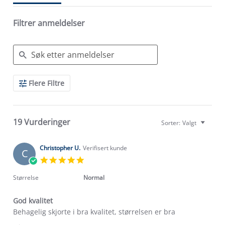
Filtrer anmeldelser
Search
Flere Filtre
Reviews
19 Vurderinger
Sorter:
Valgt
Christopher U.
Verifisert kunde
C
5.0
star
rating
Størrelse
Normal
God kvalitet
Review
review
Behagelig skjorte i bra kvalitet, størrelsen er bra
by
stating