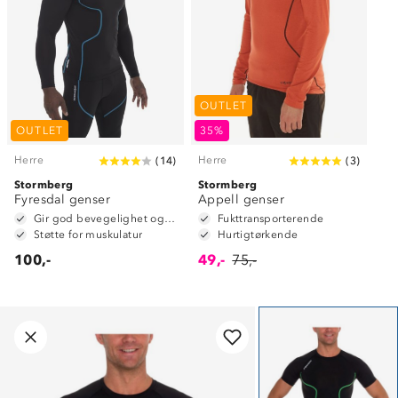
OUTLET
OUTLET
35%
Herre
Herre
(
14
)
(
3
)
Stormberg
Stormberg
Fyresdal genser
Appell genser
Gir god bevegelighet og fleksibilitet
Fukttransporterende
Støtte for muskulatur
Hurtigtørkende
100,-
49,-
75,-