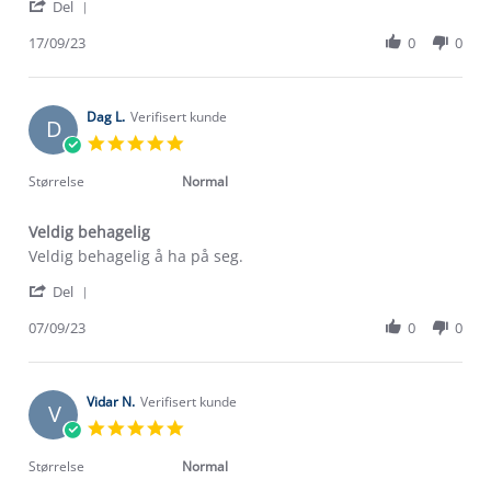
'
Christopher
God
Del
Share
U.
kvalitet
Review
17/09/23
0
0
on
by
17
Christopher
Sep
U.
2023
on
Dag L.
Verifisert kunde
D
17
5.0
Sep
star
2023
rating
Størrelse
Normal
Veldig behagelig
Review
review
Veldig behagelig å ha på seg.
by
stating
'
Dag
Veldig
Del
Share
L.
behagelig
Review
07/09/23
0
0
on
by
7
Dag
Sep
L.
2023
on
Vidar N.
Verifisert kunde
V
7
5.0
Sep
star
2023
rating
Størrelse
Normal