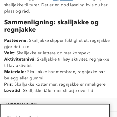
skalljakke til turer. Det er en god løsning hvis du har
Om Stormberg
plass og råd.
Verdigrunnlag
Sammenligning: skalljakke og
regnjakke
Klima og miljø
Trelagsprinsippet barn
Kundeservice
Pusteevne
Etisk handel
: Skalljakke slipper fuktighet ut, regnjakke
Alt du trenger til Norgesferien
gjør det ikke
Kontakt oss
Dyreetikk
Vekt
: Skalljakke er lettere og mer kompakt
Dette trenger du til barnehagen
Konkurransevinnere
Aktivitetsnivå
: Skalljakke til høy aktivitet, regnjakke
1% til samfunnet
Gravidklær
til lav aktivitet
Kundeklubb
Materiale
Inkludering
: Skalljakke har membran, regnjakke har
Hvordan velge riktig turtøy?
belegg eller gummi
Norgesferie 🇳🇴
Våre butikker
Materialer
Pris
: Skalljakke koster mer, regnjakke er rimeligere
Vask og vedlikehold
Få turinspirasjon og tips her⛰
Bedrift, barnehage og SFO
Levetid
: Skalljakke tåler mer slitasje over tid
Personvern
EL-retur
Overnatte utendørs⛺
Presse
Samarbeide med oss?
INFORMASJON
Store størrelser
Storms turtips🐿️
Jobbe hos oss?
Turmat oppskrifter