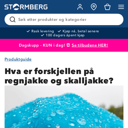
Søk etter produkter og kategorier
Rask levering
Kjøp nå, betal senere
100 dagers åpent kjøp
Dagskupp - KUN i dag! ⏰
Se tilbudene HER!
Produktguide
Produktet er lagt i handlekurven
Til kassen
Hva er forskjellen på
regnjakke og skalljakke?