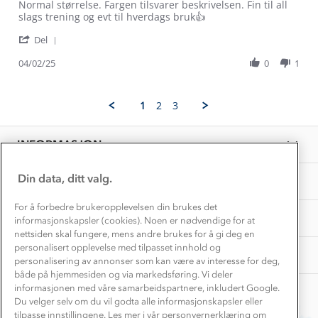
Review
review
Normal størrelse. Fargen tilsvarer beskrivelsen. Fin til all
Dette trenger du til barnehagen
by
stating
slags trening og evt til hverdags bruk👍
Konkurransevinnere
1% til samfunnet
Anja-
Mylla
Gravidklær
'
charlotte
softshelljakker
Del
Kundeklubb
Share
S.
jakke
Inkludering
Review
Hvordan velge riktig turtøy?
04/02/25
0
1
on
Norgesferie 🇳🇴
Våre butikker
by
4
Materialer
Anja-
Feb
Vask og vedlikehold
charlotte
Få turinspirasjon og tips her⛰
2025
Bedrift, barnehage og SFO
1
2
3
S.
Personvern
EL-retur
on
Overnatte utendørs⛺
Presse
4
Samarbeide med oss?
INFORMASJON
Feb
Store størrelser
Storms turtips🐿️
2025
Jobbe hos oss?
Turmat oppskrifter
Din data, ditt valg.
OM OSS
Leirskole 🥾
Beredskap
For å forbedre brukeropplevelsen din brukes det
Barnehageansatt
TIPS OG RÅD
informasjonskapsler (cookies). Noen er nødvendige for at
nettsiden skal fungere, mens andre brukes for å gi deg en
Tips til hyttetur
personalisert opplevelse med tilpasset innhold og
AKTIVITETER
personalisering av annonser som kan være av interesse for deg,
både på hjemmesiden og via markedsføring. Vi deler
informasjonen med våre samarbeidspartnere, inkludert Google.
Du velger selv om du vil godta alle informasjonskapsler eller
tilpasse innstillingene. Les mer i vår personvernerklæring om