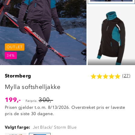
OUTLET
OUTLET
OUTLET
34%
34%
34%
Stormberg
(27)
Mylla softshelljakke
199,-
300,-
Førpris:
Prisen gjelder t.o.m. 8/13/2026. Overstreket pris er laveste
pris de siste 30 dagene.
Valgt farge:
Jet Black/ Storm Blue