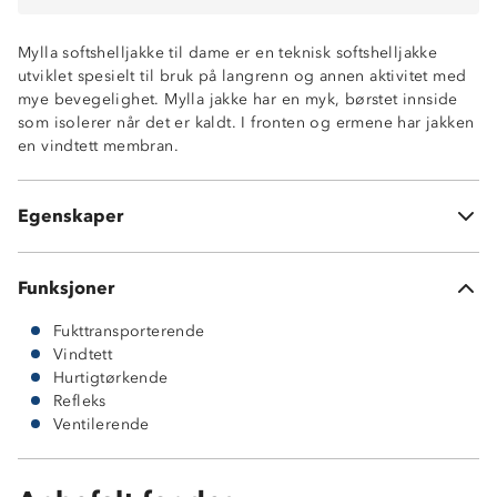
Fukttransporterende
Mylla softshelljakke til dame er en teknisk softshelljakke
Hurtigtørkende
utviklet spesielt til bruk på langrenn og annen aktivitet med
Vindtett front og ermer
mye bevegelighet. Mylla jakke har en myk, børstet innside
To glidelåslommer
som isolerer når det er kaldt. I fronten og ermene har jakken
En brystlomme
en vindtett membran.
Refleksfelter bak og i front
Ventilerende felt under armene og bak på rygg 100%
polyester
Egenskaper
Kontrastfelt består av 92% polyester og 8% elastikk
Funksjoner
Fukttransporterende
Vindtett
Hurtigtørkende
Refleks
Ventilerende