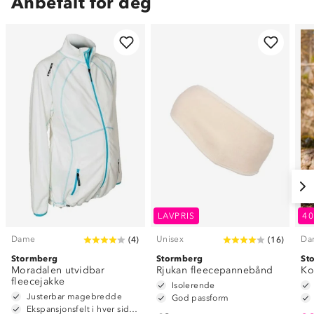
Anbefalt for deg
LAVPRIS
4
Dame
Unisex
Da
(
4
)
(
16
)
Stormberg
Stormberg
St
Moradalen utvidbar
Rjukan fleecepannebånd
Ko
fleecejakke
Isolerende
Justerbar magebredde
God passform
Ekspansjonsfelt i hver side med skjult glidelås