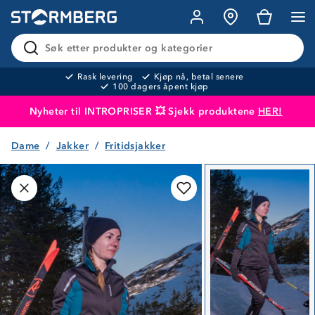
Søk etter produkter og kategorier
Rask levering
Kjøp nå, betal senere
100 dagers åpent kjøp
Nyheter til INTROPRISER 💥 Sjekk produktene
HER!
Dame
Jakker
Fritidsjakker
Produktet er lagt i handlekurven
Til kassen