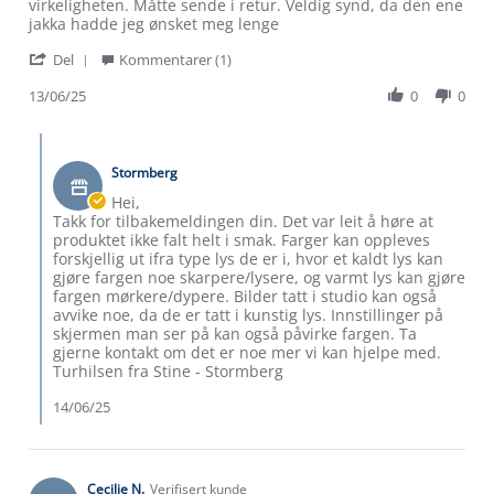
by
stating
virkeligheten. Måtte sende i retur. Veldig synd, da den ene
Lene
Jakker
jakka hadde jeg ønsket meg lenge
H.
'
on
Del
Kommentarer (1)
Share
13
Review
13/06/25
0
0
Jun
by
2025
Lene
Comments
H.
by
on
Stormberg
Butikkeier
13
on
Hei,
Jun
Review
Takk for tilbakemeldingen din. Det var leit å høre at
2025
by
produktet ikke falt helt i smak. Farger kan oppleves
Lene
forskjellig ut ifra type lys de er i, hvor et kaldt lys kan
H.
gjøre fargen noe skarpere/lysere, og varmt lys kan gjøre
on
fargen mørkere/dypere. Bilder tatt i studio kan også
13
avvike noe, da de er tatt i kunstig lys. Innstillinger på
Jun
skjermen man ser på kan også påvirke fargen. Ta
2025
gjerne kontakt om det er noe mer vi kan hjelpe med.
Turhilsen fra Stine - Stormberg
14/06/25
Cecilie N.
Verifisert kunde