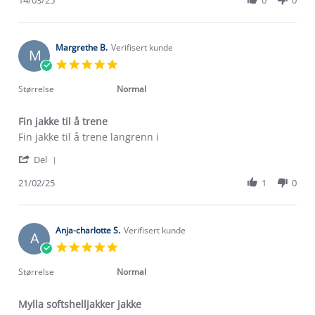
on
Jacket
by
14
Lizabeth
Mar
A.
2025
on
Margrethe B.
Verifisert kunde
M
14
5.0
Mar
star
2025
rating
Størrelse
Normal
Fin jakke til å trene
Review
review
Fin jakke til å trene langrenn i
by
stating
'
Margrethe
Fin
Del
Share
B.
jakke
Review
21/02/25
1
0
on
til
by
21
å
Om Stormberg
Margrethe
Feb
trene
B.
2025
Verdigrunnlag
on
Anja-charlotte S.
Verifisert kunde
A
21
5.0
Feb
Klima og miljø
star
Trelagsprinsippet barn
2025
rating
Størrelse
Normal
Kundeservice
Etisk handel
Alt du trenger til Norgesferien
Mylla softshelljakker jakke
Kontakt oss
Dyreetikk