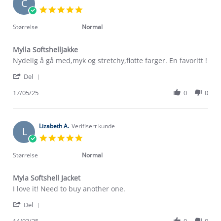
C
5.0
star
rating
Størrelse
Normal
Mylla Softshelljakke
Review
review
Nydelig å gå med,myk og stretchy,flotte farger. En favoritt !
by
stating
'
Cecilie
Mylla
Del
Share
N.
Softshelljakke
Review
17/05/25
0
0
on
by
17
Cecilie
May
N.
2025
on
Lizabeth A.
Verifisert kunde
L
17
5.0
May
star
2025
rating
Størrelse
Normal
Myla Softshell Jacket
Review
review
I love it! Need to buy another one.
by
stating
'
Lizabeth
Myla
Del
Share
A.
Softshell
Review
14/03/25
0
0