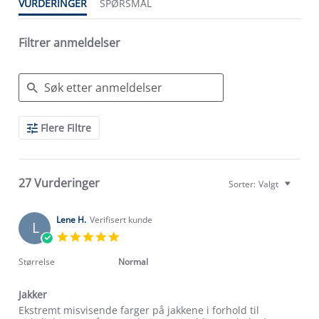
VURDERINGER
SPØRSMÅL
Filtrer anmeldelser
Search
Flere Filtre
Reviews
27 Vurderinger
Sorter:
Valgt
Lene H.
Verifisert kunde
L
5.0
star
rating
Størrelse
Normal
Jakker
Review
review
Ekstremt misvisende farger på jakkene i forhold til