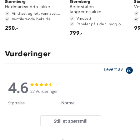
Stormberg
Stormberg
St
Hedmarksvidda jakke
Beitostølen
Ve
langrennsjakke
Vindtett og lett vannavstøtende i front
Vindtett
Ventilerende bakside
Paneler på siden, rygg og armer i stretch (Spandex)
250,-
99
799,-
Vurderinger
Levert av
4.6
4.6
4.6
star
star
27 Vurderinger
rating
rating
Størrelse
Normal
Still et spørsmål