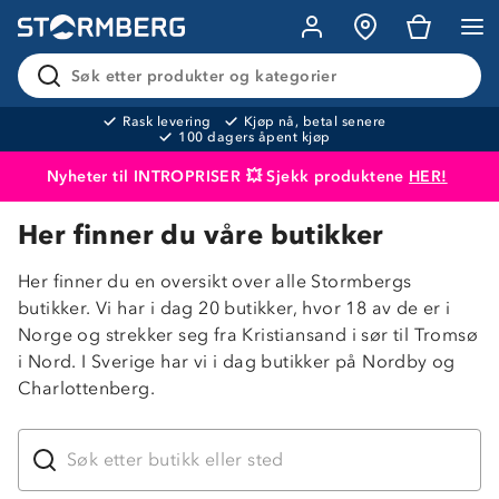
Søk etter produkter og kategorier
Rask levering
Kjøp nå, betal senere
100 dagers åpent kjøp
Nyheter til INTROPRISER 💥 Sjekk produktene
HER!
Her finner du våre butikker
Produktet er lagt i handlekurven
Til kassen
Her finner du en oversikt over alle Stormbergs
butikker. Vi har i dag 20 butikker, hvor 18 av de er i
Norge og strekker seg fra Kristiansand i sør til Tromsø
i Nord. I Sverige har vi i dag butikker på Nordby og
Charlottenberg.
Søk etter butikk eller sted