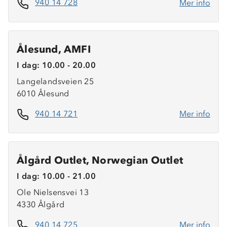
940 14 728
Mer info
Ålesund, AMFI
I dag: 10.00 - 20.00
Om Stormberg
Langelandsveien 25
6010 Ålesund
Verdigrunnlag
940 14 721
Mer info
Klima og miljø
Trelagsprinsippet barn
Kundeservice
Etisk handel
Alt du trenger til Norgesferien
Kontakt oss
Ålgård Outlet, Norwegian Outlet
Dyreetikk
Dette trenger du til barnehagen
Konkurransevinnere
I dag: 10.00 - 21.00
1% til samfunnet
Gravidklær
Ole Nielsensvei 13
Kundeklubb
Inkludering
4330 Ålgård
Hvordan velge riktig turtøy?
Norgesferie 🇳🇴
Våre butikker
Materialer
940 14 725
Mer info