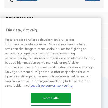
Vask og vedlikehold
Få turinspirasjon og tips her⛰
Bedrift, barnehage og SFO
Personvern
EL-retur
Overnatte utendørs⛺
Presse
Samarbeide med oss?
INFORMASJON
Store størrelser
Storms turtips🐿️
Jobbe hos oss?
Turmat oppskrifter
Din data, ditt valg.
OM OSS
Leirskole 🥾
Beredskap
For å forbedre brukeropplevelsen din brukes det
Barnehageansatt
TIPS OG RÅD
informasjonskapsler (cookies). Noen er nødvendige for at
nettsiden skal fungere, mens andre brukes for å gi deg en
Tips til hyttetur
personalisert opplevelse med tilpasset innhold og
AKTIVITETER
personalisering av annonser som kan være av interesse for deg,
både på hjemmesiden og via markedsføring. Vi deler
informasjonen med våre samarbeidspartnere, inkludert Google.
Du velger selv om du vil godta alle informasjonskapsler eller
tilpasse innstillingene. Les mer i vår personvernerklæring om
hvordan vi bruker informasjonskapsler og hvilke partnere vi
samarbeider med.
Les vår personvernserklæring
Du betaler enkelt med
Godta alle