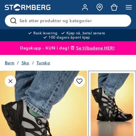
Søk etter produkter og kategorier
Rask levering
Kjøp nå, betal senere
100 dagers åpent kjøp
Dagskupp - KUN i dag! ⏰
Se tilbudene HER!
Barn
Sko
Tursko
Produktet er lagt i handlekurven
Til kassen