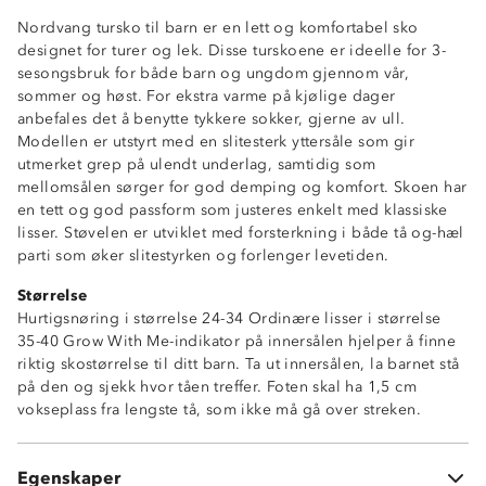
Nordvang tursko til barn er en lett og komfortabel sko
designet for turer og lek. Disse turskoene er ideelle for 3-
sesongsbruk for både barn og ungdom gjennom vår,
sommer og høst. For ekstra varme på kjølige dager
anbefales det å benytte tykkere sokker, gjerne av ull.
Modellen er utstyrt med en slitesterk yttersåle som gir
utmerket grep på ulendt underlag, samtidig som
mellomsålen sørger for god demping og komfort. Skoen har
en tett og god passform som justeres enkelt med klassiske
lisser. Støvelen er utviklet med forsterkning i både tå og-hæl
parti som øker slitestyrken og forlenger levetiden.
Størrelse
Hurtigsnøring i størrelse 24-34 Ordinære lisser i størrelse
Lettvekt
35-40 Grow With Me-indikator på innersålen hjelper å finne
Grow With Me-indikator på innersåle
riktig skostørrelse til ditt barn. Ta ut innersålen, la barnet stå
Lisser
på den og sjekk hvor tåen treffer. Foten skal ha 1,5 cm
God demping
vokseplass fra lengste tå, som ikke må gå over streken.
Uttakbar innersåle
Forsterkning i tå- og hælparti
Hurtigsnøring i størrelse 24-34
Egenskaper
Ordinære lisser i størrelse 35-40