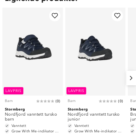
LAVPRIS
LAVPRIS
Barn
Barn
Ba
(
0
)
(
0
)
Stormberg
Stormberg
St
Nordfjord vanntett tursko
Nordfjord vanntett tursko
Br
barn
junior
ju
Vanntett
Vanntett
Grow With Me-indikator på innersåle
Grow With Me-indikator på innersåle