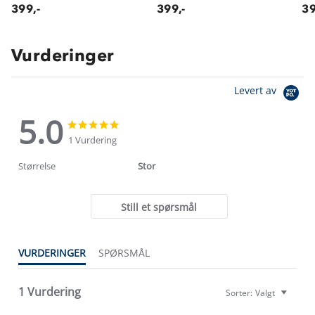
399,-
399,-
39
Vurderinger
Levert av
5.0
5.0
5.0
star
star
1 Vurdering
rating
rating
Størrelse
Stor
Still et spørsmål
Om Stormberg
VURDERINGER
SPØRSMÅL
Verdigrunnlag
1 Vurdering
Sorter:
Valgt
Klima og miljø
Trelagsprinsippet barn