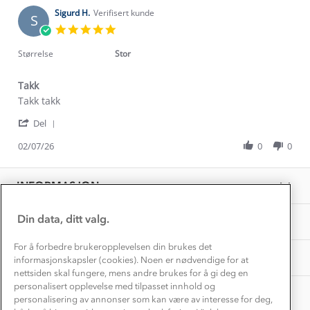
Kundeservice
Sigurd H.
Verifisert kunde
Etisk handel
S
Alt du trenger til Norgesferien
5.0
Kontakt oss
star
Dyreetikk
Dette trenger du til barnehagen
rating
Størrelse
Stor
Konkurransevinnere
1% til samfunnet
Gravidklær
Takk
Kundeklubb
Inkludering
Review
review
Takk takk
Hvordan velge riktig turtøy?
by
stating
Norgesferie 🇳🇴
Våre butikker
'
Sigurd
Takk
Del
Materialer
Share
Vask og vedlikehold
H.
Få turinspirasjon og tips her⛰
Bedrift, barnehage og SFO
Review
02/07/26
0
0
on
Personvern
by
2
EL-retur
Sigurd
Overnatte utendørs⛺
Jul
Presse
H.
Samarbeide med oss?
2026
INFORMASJON
Store størrelser
on
Storms turtips🐿️
2
Jobbe hos oss?
Jul
Turmat oppskrifter
Din data, ditt valg.
OM OSS
Leirskole 🥾
2026
Beredskap
For å forbedre brukeropplevelsen din brukes det
Barnehageansatt
TIPS OG RÅD
informasjonskapsler (cookies). Noen er nødvendige for at
nettsiden skal fungere, mens andre brukes for å gi deg en
Tips til hyttetur
personalisert opplevelse med tilpasset innhold og
AKTIVITETER
personalisering av annonser som kan være av interesse for deg,