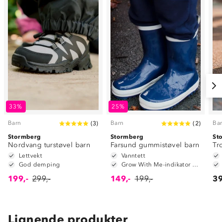
33%
25%
Barn
Barn
Ba
(
3
)
(
2
)
Stormberg
Stormberg
St
Nordvang turstøvel barn
Farsund gummistøvel barn
Tr
Lettvekt
Vanntett
God demping
Grow With Me-indikator på innersåle
199,-
299,-
149,-
199,-
39
Lignende produkter