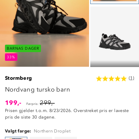
BARNAS DAGER
BARNAS DAGER
BARNAS DAGER
33%
33%
33%
Stormberg
(1)
Nordvang tursko barn
199,-
299,-
Førpris:
Prisen gjelder t.o.m. 8/23/2026. Overstreket pris er laveste
pris de siste 30 dagene.
Valgt farge:
Northern Droplet