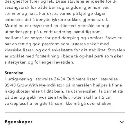
designet for turer og lek. Disse støvlene er ideelle for 3-
sesongsbruk for både barn og ungdom gjennom vår,
sommer og høst. For ekstra varme på kjølige dager
anbefales det å benytte tykkere sokker, gjerne av ull.
Modellen er utstyrt med en slitesterk yttersåle som gir
utmerket grep på ulendt underlag, samtidig som
mellomsålen sørger for god demping og komfort. Støvelen
har en tett og god passform som justeres enkelt med
klassiske lisser, og god ankelstøtte for økt stabilitet. Støvelen
er utviklet med forsterkning i både tå og-hæl parti som øker
slitestyrken og forlenger levetiden.
Størrelse
Lettvekt
Hurtigsnøring i størrelse 24-34 Ordinære lisser i størrelse
God demping
35-40 Grow With Me-indikator på innersålen hjelper å finne
Growth indikator
riktig skostørrelse til ditt barn. Ta ut innersålen, la barnet stå
Lisser
på den og sjekk hvor tåen treffer. Foten skal ha 1,5 cm
Ankelstøtte
vokseplass fra lengste tå, som ikke må gå over streken.
Uttakbar innersåle
Forsterkning i tå- og hælparti
Hurtigsnøring i størrelse 24-34
Egenskaper
Ordinære lisser i størrelse 35-40