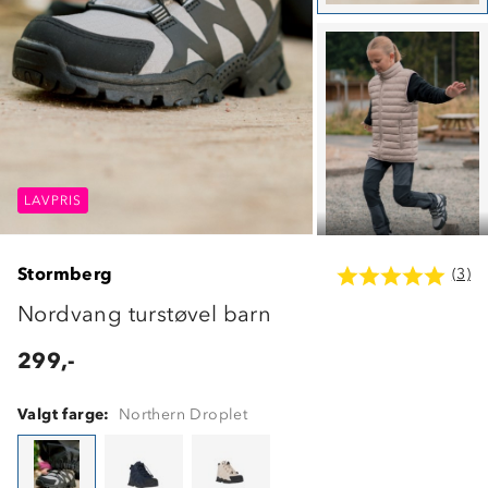
LAVPRIS
LAVPRIS
LAVPRIS
Stormberg
(3)
Nordvang turstøvel barn
299,-
Valgt farge:
Northern Droplet