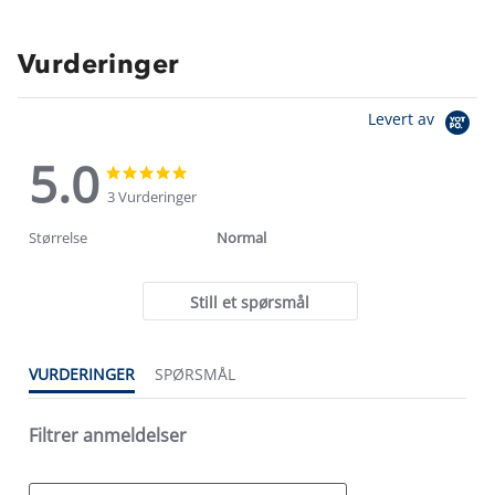
Vurderinger
Levert av
5.0
5.0
5.0
star
star
3 Vurderinger
rating
rating
Størrelse
Normal
Still et spørsmål
VURDERINGER
SPØRSMÅL
Filtrer anmeldelser