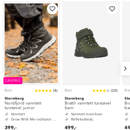
LAVPRIS
Barn
Barn
Ba
(
4
)
(
20
)
Stormberg
Stormberg
St
Nordfjord vanntett
Brattli vanntett turstøvel
Bra
turstøvel junior
barn
ba
Vanntett
Vanntett membran
Grow With Me-indikator på innersåle
Refleksdetalj
399,-
499,-
49