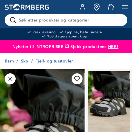
Søk etter produkter og kategorier
Rask levering
Kjøp nå, betal senere
100 dagers åpent kjøp
Nyheter til INTROPRISER 💥 Sjekk produktene
HER!
Barn
Sko
Fjell- og turstøvler
Produktet er lagt i handlekurven
Til kassen