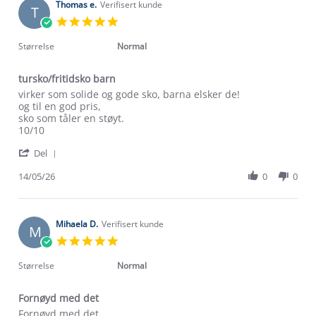
on
Thomas e.
Verifisert kunde
T
8
5.0
Jul
star
2026
rating
Størrelse
Normal
tursko/fritidsko barn
Review
review
virker som solide og gode sko, barna elsker de!
by
stating
og til en god pris,
Thomas
tursko/fritidsko
sko som tåler en støyt.
e.
barn
10/10
on
Om Stormberg
'
14
Del
Share
May
Verdigrunnlag
Review
14/05/26
0
0
2026
by
Klima og miljø
Thomas
Trelagsprinsippet barn
e.
Kundeservice
on
Mihaela D.
Verifisert kunde
Etisk handel
M
Alt du trenger til Norgesferien
14
5.0
Kontakt oss
May
star
Dyreetikk
2026
Dette trenger du til barnehagen
rating
Størrelse
Normal
Konkurransevinnere
1% til samfunnet
Gravidklær
Fornøyd med det
Kundeklubb
Inkludering
Review
review
Fornøyd med det