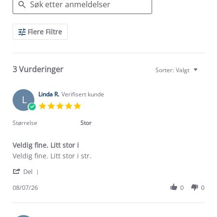
Search
Flere Filtre
Reviews
3 Vurderinger
Sorter:
Valgt
Linda R.
Verifisert kunde
L
5.0
star
rating
Størrelse
Stor
Veldig fine. Litt stor i
Review
review
Veldig fine. Litt stor i str.
by
stating
'
Linda
Veldig
Del
Share
R.
fine.
Review
08/07/26
0
0
on
Litt
by
8
stor
Linda
Jul
i
R.
2026