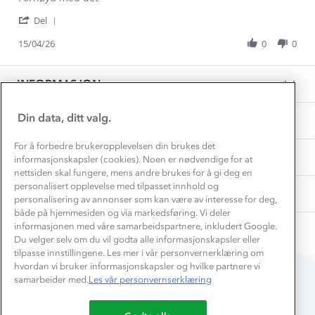
Hvordan velge riktig turtøy?
by
stating
Norgesferie 🇳🇴
Våre butikker
'
Mihaela
Fornøyd
Del
Materialer
Share
Vask og vedlikehold
D.
med
Få turinspirasjon og tips her⛰
Bedrift, barnehage og SFO
Review
15/04/26
0
0
on
det
Personvern
by
15
EL-retur
Mihaela
Overnatte utendørs⛺
Apr
Presse
D.
Samarbeide med oss?
2026
INFORMASJON
Store størrelser
on
Storms turtips🐿️
15
Jobbe hos oss?
Apr
Turmat oppskrifter
Din data, ditt valg.
OM OSS
Leirskole 🥾
2026
Beredskap
For å forbedre brukeropplevelsen din brukes det
Barnehageansatt
TIPS OG RÅD
informasjonskapsler (cookies). Noen er nødvendige for at
nettsiden skal fungere, mens andre brukes for å gi deg en
Tips til hyttetur
personalisert opplevelse med tilpasset innhold og
AKTIVITETER
personalisering av annonser som kan være av interesse for deg,
både på hjemmesiden og via markedsføring. Vi deler
informasjonen med våre samarbeidspartnere, inkludert Google.
Du velger selv om du vil godta alle informasjonskapsler eller
tilpasse innstillingene. Les mer i vår personvernerklæring om
hvordan vi bruker informasjonskapsler og hvilke partnere vi
samarbeider med.
Les vår personvernserklæring
Du betaler enkelt med