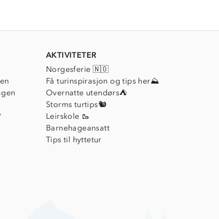
AKTIVITETER
Norgesferie 🇳🇴
ien
Få turinspirasjon og tips her⛰
agen
Overnatte utendørs⛺
Storms turtips🐿️
?
Leirskole 🥾
Barnehageansatt
Tips til hyttetur