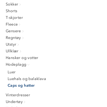
Sokker
Shorts
T-skjorter
Fleece
Gensere
Regntøy
Utstyr
Ullklær
Hansker og votter
Hodeplagg
Luer
Luehals og balaklava
Caps og hatter
Vinterdresser
Undertøy