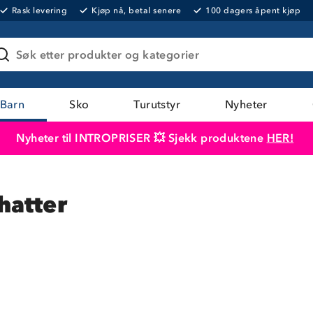
Rask levering
Kjøp nå, betal senere
100 dagers åpent kjøp
Søk etter produkter og kategorier
Barn
Sko
Turutstyr
Nyheter
Nyheter til INTROPRISER 💥 Sjekk produktene
HER!
Produktet er lagt i handlekurven
Til kassen
hatter