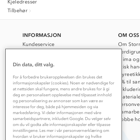
Kjeledresser
Tilbehør
INFORMASJON
OM OSS
Kundeservice
Om Stor
Kontakt oss
Verdigru
Konkurransevinnere
Klima og
Din data, ditt valg.
Kundeklubb
Etisk han
Våre butikker
Dyreetik
For å forbedre brukeropplevelsen din brukes det
Bedrift, barnehage og SFO
1% til s
informasjonskapsler (cookies). Noen er nødvendige for
Presse
Inkluder
at nettsiden skal fungere, mens andre brukes for å gi
deg en personalisert opplevelse med tilpasset innhold
Material
og personalisering av annonser som kan være av
Personve
interesse for deg, både på hjemmesiden og via
Samarbe
markedsføring. Vi deler informasjonen med våre
samarbeidspartnere, inkludert Google. Du velger selv
Jobbe ho
om du vil godta alle informasjonskapsler eller tilpasse
innstillingene. Les mer i vår personvernerklæring om
hvordan vi bruker informasjonskapsler og hvilke