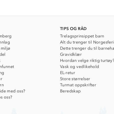
TIPS OG RÅD
mberg
Trelagsprinsippet barn
nnlag
Alt du trenger til Norgesfer
 miljø
Dette trenger du til barneh
del
Gravidklær
k
Hvordan velge riktig turtøy
amfunnet
Vask og vedlikehold
ing
EL-retur
er
Store størrelser
rn
Turmat oppskrifter
ide med oss?
Beredskap
s oss?