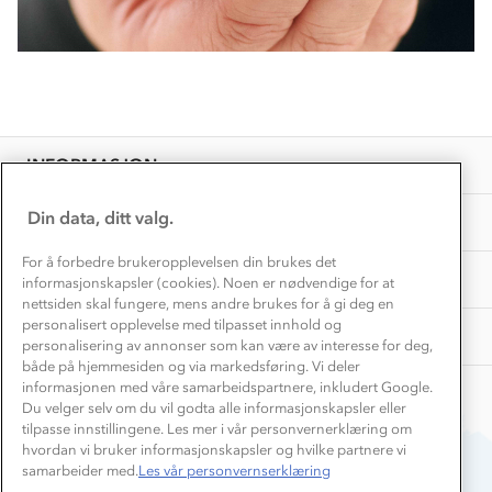
Kundeklubb
Inkludering
Hvordan velge riktig turtøy?
Norgesferie 🇳🇴
Våre butikker
Materialer
Vask og vedlikehold
Få turinspirasjon og tips her⛰
Bedrift, barnehage og SFO
Personvern
EL-retur
Overnatte utendørs⛺
Presse
Samarbeide med oss?
INFORMASJON
Store størrelser
Storms turtips🐿️
Jobbe hos oss?
Turmat oppskrifter
Din data, ditt valg.
OM OSS
Leirskole 🥾
Beredskap
For å forbedre brukeropplevelsen din brukes det
Barnehageansatt
TIPS OG RÅD
informasjonskapsler (cookies). Noen er nødvendige for at
nettsiden skal fungere, mens andre brukes for å gi deg en
Tips til hyttetur
personalisert opplevelse med tilpasset innhold og
AKTIVITETER
personalisering av annonser som kan være av interesse for deg,
både på hjemmesiden og via markedsføring. Vi deler
informasjonen med våre samarbeidspartnere, inkludert Google.
Du velger selv om du vil godta alle informasjonskapsler eller
tilpasse innstillingene. Les mer i vår personvernerklæring om
hvordan vi bruker informasjonskapsler og hvilke partnere vi
samarbeider med.
Les vår personvernserklæring