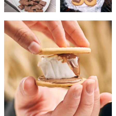
Om Stormberg
Verdigrunnlag
Klima og miljø
Trelagsprinsippet barn
Kundeservice
Etisk handel
Alt du trenger til Norgesferien
Kontakt oss
Dyreetikk
Dette trenger du til barnehagen
Konkurransevinnere
1% til samfunnet
Gravidklær