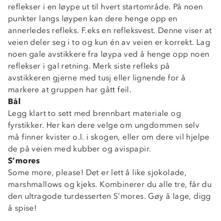
reflekser i en løype ut til hvert startområde. På noen
punkter langs løypen kan dere henge opp en
annerledes refleks. F.eks en refleksvest. Denne viser at
veien deler seg i to og kun én av veien er korrekt. Lag
noen gale avstikkere fra løypa ved å henge opp noen
reflekser i gal retning. Merk siste refleks på
avstikkeren gjerne med tusj eller lignende for å
markere at gruppen har gått feil.
Bål
Legg klart to sett med brennbart materiale og
fyrstikker. Her kan dere velge om ungdommen selv
må finner kvister o.l. i skogen, eller om dere vil hjelpe
de på veien med kubber og avispapir.
S’mores
Some more, please! Det er lett å like sjokolade,
marshmallows og kjeks. Kombinerer du alle tre, får du
den ultragode turdesserten S'mores. Gøy å lage, digg
å spise!