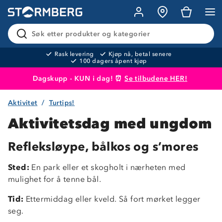
Søk etter produkter og kategorier
Rask levering
Kjøp nå, betal senere
100 dagers åpent kjøp
Dagskupp - KUN i dag! ⏰
Se tilbudene HER!
Aktivitet
Turtips!
Produktet er lagt i handlekurven
Til kassen
Aktivitetsdag med ungdom
Refleksløype, bålkos og s’mores
Sted:
En park eller et skogholt i nærheten med
mulighet for å tenne bål.
Tid:
Ettermiddag eller kveld. Så fort mørket legger
seg.