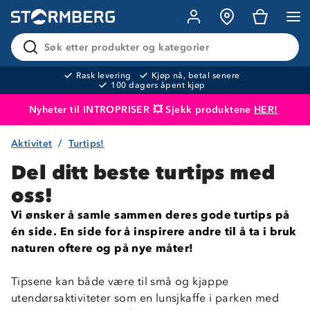
Søk etter produkter og kategorier
Rask levering
Kjøp nå, betal senere
100 dagers åpent kjøp
Nyheter til INTROPRISER 💥 Sjekk produktene
HER!
Aktivitet
Turtips!
Produktet er lagt i handlekurven
Til kassen
Del ditt beste turtips med
oss!
Vi ønsker å samle sammen deres gode turtips på
én side. En side for å inspirere andre til å ta i bruk
naturen oftere og på nye måter!
-
Tipsene kan både være til små og kjappe
utendørsaktiviteter som en lunsjkaffe i parken med