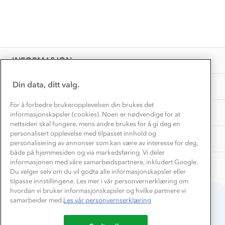
Hvordan velge riktig turtøy?
Norgesferie 🇳🇴
Våre butikker
Materialer
Vask og vedlikehold
Få turinspirasjon og tips her⛰
Bedrift, barnehage og SFO
Personvern
EL-retur
Overnatte utendørs⛺
Presse
Samarbeide med oss?
INFORMASJON
Store størrelser
Storms turtips🐿️
Jobbe hos oss?
Turmat oppskrifter
Din data, ditt valg.
OM OSS
Leirskole 🥾
Beredskap
For å forbedre brukeropplevelsen din brukes det
Barnehageansatt
TIPS OG RÅD
informasjonskapsler (cookies). Noen er nødvendige for at
nettsiden skal fungere, mens andre brukes for å gi deg en
Tips til hyttetur
personalisert opplevelse med tilpasset innhold og
AKTIVITETER
personalisering av annonser som kan være av interesse for deg,
både på hjemmesiden og via markedsføring. Vi deler
informasjonen med våre samarbeidspartnere, inkludert Google.
Du velger selv om du vil godta alle informasjonskapsler eller
tilpasse innstillingene. Les mer i vår personvernerklæring om
hvordan vi bruker informasjonskapsler og hvilke partnere vi
samarbeider med.
Les vår personvernserklæring
Du betaler enkelt med