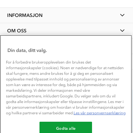
Personvern
EL-retur
Overnatte utendørs⛺
Presse
Samarbeide med oss?
INFORMASJON
Store størrelser
Storms turtips🐿️
Jobbe hos oss?
Turmat oppskrifter
OM OSS
Leirskole 🥾
Beredskap
Barnehageansatt
TIPS OG RÅD
Din data, ditt valg.
Tips til hyttetur
AKTIVITETER
For å forbedre brukeropplevelsen din brukes det
informasjonskapsler (cookies). Noen er nødvendige for at nettsiden
skal fungere, mens andre brukes for å gi deg en personalisert
opplevelse med tilpasset innhold og personalisering av annonser
som kan være av interesse for deg, både på hjemmesiden og via
markedsføring. Vi deler informasjonen med våre
samarbeidspartnere, inkludert Google. Du velger selv om du vil
godta alle informasjonskapsler eller tilpasse innstillingene. Les mer i
Du betaler enkelt med
vår personvernerklæring om hvordan vi bruker informasjonskapsler
og hvilke partnere vi samarbeider med.
Les vår personvernserklæring
Godta alle